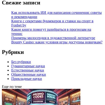
Свежие записи
Как использовать ИИ для написания сочинения: советы
и рекомендации
Книги с секретами букмекеров и ставки на спорт в
Fonbet by
Какие книги помогут разобраться в прогнозам на
теннис
Примеры милосердия в художественной литературе
Bounty Casino: какие условия игры доступны новичкам?
Рубрики
Без рубрики
Гуманитарные науки
Естественные науки
Общественные науки
Прикладные науки
Еще по теме