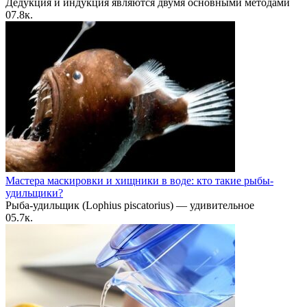
Дедукция и индукция являются двумя основными методами
0
7.8к.
Мастера маскировки и хищники в воде: кто такие рыбы-
удильщики?
Рыба-удильщик (Lophius piscatorius) — удивительное
0
5.7к.