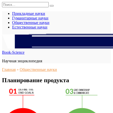
Перейти
Search
к
for:
содержанию
Прикладные науки
Гуманитарные науки
Общественные науки
Естественные науки
Book-Science
Научная энциклопедия
Главная
»
Общественные науки
Планирование продукта