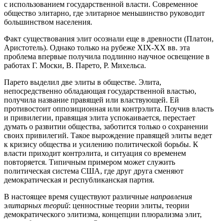
с использованием государственной власти. Современное
общество элитарно, где элитарное меньшинство руководит
большинством населения.
Факт существования элит осознали еще в древности (Платон,
Аристотель). Однако только на рубеже XIX-XX вв. эта
проблема впервые получила подлинно научное освещение в
работах Г. Моски, В. Парето, Р. Михельса.
Парето выделил две элиты в обществе. Элита,
непосредственно обладающая государственной властью,
получила название правящей или властвующей. Ей
противостоит оппозиционная или контрэлита. Поучив власть
и привилегии, правящая элита успокаивается, перестает
думать о развитии общества, заботится только о сохранении
своих привилегий. Такое вырождение правящей элиты ведет
к кризису общества и усилению политической борьбы. К
власти приходит контрэлита, и ситуация со временем
повторяется. Типичным примером может служить
политическая система США, где друг друга сменяют
демократическая и республиканская партия.
В настоящее время существуют различные
направления
элитарных теорий
: ценностные теории элиты, теории
демократического элитизма, концепции плюрализма элит,