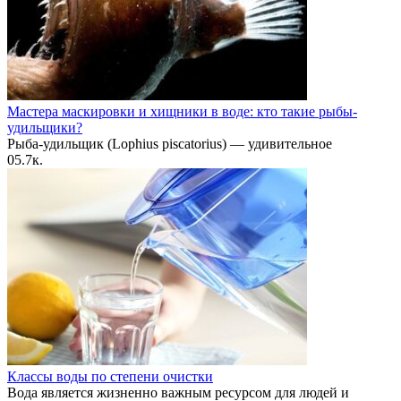
Мастера маскировки и хищники в воде: кто такие рыбы-
удильщики?
Рыба-удильщик (Lophius piscatorius) — удивительное
0
5.7к.
Классы воды по степени очистки
Вода является жизненно важным ресурсом для людей и