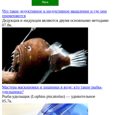
Что такое дедуктивное и индуктивное мышление и где они
применяются
Дедукция и индукция являются двумя основными методами
0
7.8к.
Мастера маскировки и хищники в воде: кто такие рыбы-
удильщики?
Рыба-удильщик (Lophius piscatorius) — удивительное
0
5.7к.