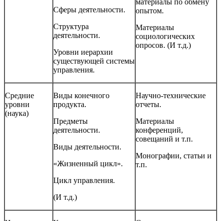
материалы по обмену
Сферы деятельности.
опытом.
Структура
Материалы
деятельности.
социологических
опросов. (И т.д.)
Уровни иерархии
существующей системы
управления.
Средние
Виды конечного
Научно-технические
уровни
продукта.
отчеты.
(наука)
Предметы
Материалы
деятельности.
конференций,
совещаний и т.п.
Виды деятельности.
Монографии, статьи и
«Жизненный цикл».
т.п.
Цикл управления.
(И т.д.)