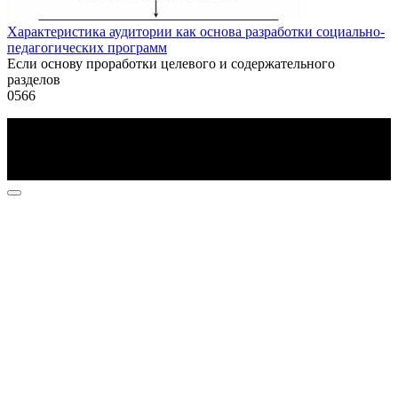
Характеристика аудитории как основа разработки социально-
педагогических программ
Если основу проработки целевого и содержательного
разделов
0
566
По всем вопросам пишите на почту: info@otvetin.ru
© 2026 Все права защищены. Копирование материалов
допускается только с разрешения правообладателя.