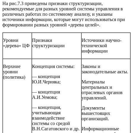
На рис.7.3 приведены признаки структуризации,
рекомендуемые для разных уровней системы управления в
различных работах по системному анализу, и указаны
источники информации, которые могут использоваться при
формировании разных уровней «дерева целей».
Уровни
Признаки
Источники научно-
«дерева» ЦФ
структуризации
технической
информации
Верхние
Концепция системы:
Законы и
уровни
законодательные акты.
— концепция
(политика)
Ю.И.Черняка;
Материалы
центральных и
— концепция
отраслевых органов
А.И.Уемова;
управлений.
— концепция,
Документы
учитывающая
вышестоящих
взаимодействие
организаций.
системы со средой
В.Н.Сагатовского и др.
Информационные