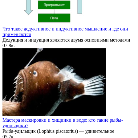
Что такое дедуктивное и индуктивное мышление и где они
применяются
Дедукция и индукция являются двумя основными методами
0
7.8к.
Мастера маскировки и хищники в воде: кто такие рыбы-
удильщики?
Рыба-удильщик (Lophius piscatorius) — удивительное
0
5.7к.