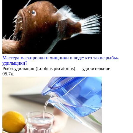
Мастера маскировки и хищники в воде: кто такие рыбы-
удильщики?
Рыба-удильщик (Lophius piscatorius) — удивительное
0
5.7к.