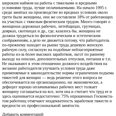
широким наймом на работы с тяжелыми и вредными
условиями труда, лучше оплачиваемыми. На начало 1995 г.
среди занятых на производстве во вредных условиях около
трети были жен­щины, они же составляли 18% от работающих
на участках с тяжелым физическим трудом. Много говорят о
женщинах-дорожных рабочих, литейщицах, грузчицах,
доярках, скотни­цах и др., где, казалось бы, женщина не
должна трудиться по физиологическим и эстетическим
соображениям, а дело не движется потому, что работодатель
по-прежнему находит на рынке труда дешевую женскую
рабочую силу, согласную на подобные неблагоприятные
работы из-за более высоких за­работков, льгот по раннему
выходу на пенсию, дополнитель­ных отпусков, питания и т.п.
Не оказывают в этом отношении должного воздействия на
желание работодателя улучшить усло­вия труда даже
применяемые в законодательстве нормы ограни­чения подъема
тяжестей для женщин — ведь решение этого вопроса не
обеспечивается ни организационно, ни экономиче­ски, а
дефицит хорошо оплачиваемых рабочих мест толкает
женщину соглашаться на все, хотя она и считает что труд ее и
здесь оценивается недостаточно: 75% опрошенных Госкомста­
том работниц отмечают неадекватность заработков тяжести и
вредности их профессиональной занятости.
Добавить комментарий