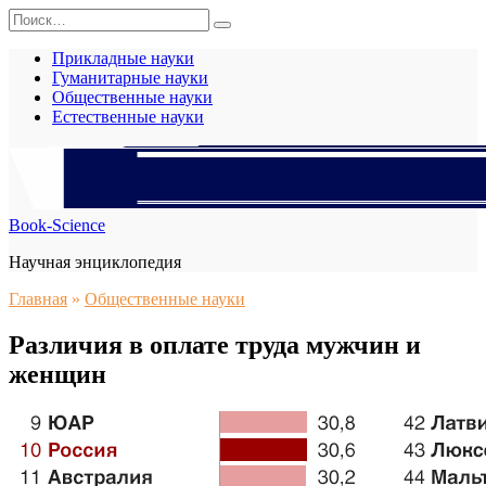
Перейти
Search
к
for:
содержанию
Прикладные науки
Гуманитарные науки
Общественные науки
Естественные науки
Book-Science
Научная энциклопедия
Главная
»
Общественные науки
Различия в оплате труда мужчин и
женщин