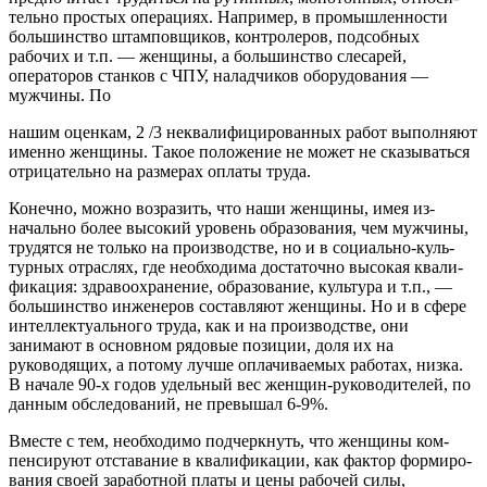
тельно простых операциях. Например, в промышленности
большинство штамповщиков, контролеров, подсобных
рабочих и т.п. — женщины, а большинство слесарей,
операторов станков с ЧПУ, наладчиков оборудования —
мужчины. По
нашим оценкам, 2 /3 неквалифицированных работ выполняют
именно женщины. Такое положение не может не сказываться
отрицательно на размерах оплаты труда.
Конечно, можно возразить, что наши женщины, имея из­
начально более высокий уровень образования, чем мужчины,
трудятся не только на производстве, но и в социально-куль­
турных отраслях, где необходима достаточно высокая квали­
фикация: здравоохранение, образование, культура и т.п., —
большинство инженеров составляют женщины. Но и в сфере
интеллектуального труда, как и на производстве, они
занимают в основном рядовые позиции, доля их на
руководящих, а потому лучше оплачиваемых работах, низка.
В начале 90-х годов удель­ный вес женщин-руководителей, по
данным обследований, не превышал 6-9%.
Вместе с тем, необходимо подчеркнуть, что женщины ком­
пенсируют отставание в квалификации, как фактор формиро­
вания своей заработной платы и цены рабочей силы,