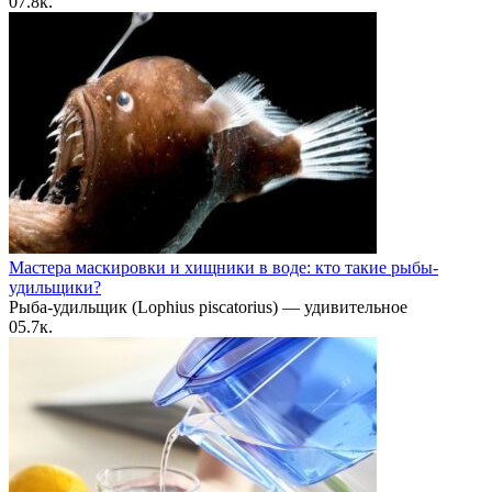
0
7.8к.
Мастера маскировки и хищники в воде: кто такие рыбы-
удильщики?
Рыба-удильщик (Lophius piscatorius) — удивительное
0
5.7к.