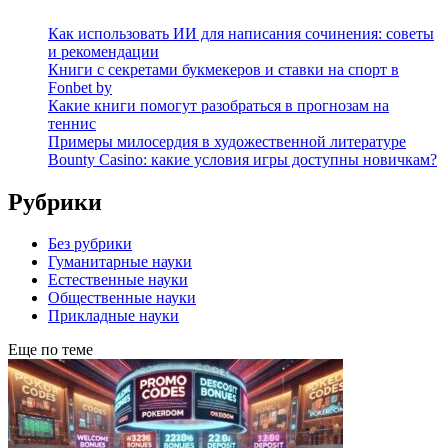
Как использовать ИИ для написания сочинения: советы
и рекомендации
Книги с секретами букмекеров и ставки на спорт в
Fonbet by
Какие книги помогут разобраться в прогнозам на
теннис
Примеры милосердия в художественной литературе
Bounty Casino: какие условия игры доступны новичкам?
Рубрики
Без рубрики
Гуманитарные науки
Естественные науки
Общественные науки
Прикладные науки
Еще по теме