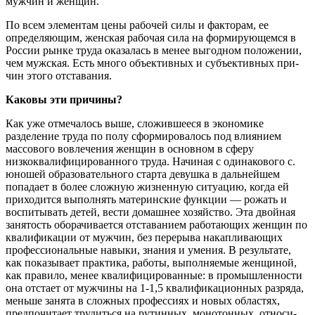
мужчин и женщин.
По всем элементам цены рабочей силы и факторам, ее
определяющим, женская рабочая сила на формирующемся в
России рынке труда оказалась в менее выгодном положении,
чем мужская. Есть много объективных и субъективных при­
чин этого отставания.
Каковы эти причины?
Как уже отмечалось выше, сложившееся в экономике
разделение труда по полу сформировалось под влиянием
массового вовлечения женщин в основном в сферу
низкоквалифицированного труда. Начиная с одинакового с.
юношей образовательного старта девушка в дальнейшем
попадает в более сложную жиз­ненную ситуацию, когда ей
приходится выполнять материнские функции — рожать и
воспитывать детей, вести домашнее хозяйство. Эта двойная
занятость оборачивается отставанием работающих женщин по
квалификации от мужчин, без перерыва накапливающих
профессиональные навыки, знания и умения. В результате,
как показывает практика, работы, выполняемые женщиной,
как правило, менее квалифицированные: в промышленности
она отстает от мужчины на 1-1,5 квалификационных разряда,
меньше занята в сложных профессиях и новых областях,
предпочитает трудиться на рутинных, монотонных, относи­