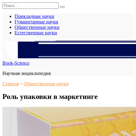
Перейти
Search
к
for:
содержанию
Прикладные науки
Гуманитарные науки
Общественные науки
Естественные науки
Book-Science
Научная энциклопедия
Главная
»
Общественные науки
Роль упаковки в маркетинге