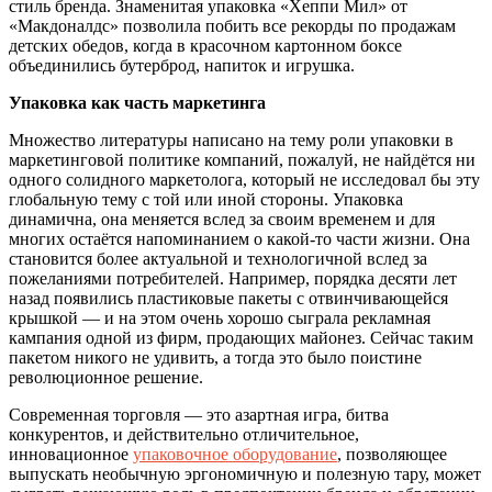
стиль бренда. Знаменитая упаковка «Хеппи Мил» от
«Макдоналдс» позволила побить все рекорды по продажам
детских обедов, когда в красочном картонном боксе
объединились бутерброд, напиток и игрушка.
Упаковка как часть маркетинга
Множество литературы написано на тему роли упаковки в
маркетинговой политике компаний, пожалуй, не найдётся ни
одного солидного маркетолога, который не исследовал бы эту
глобальную тему с той или иной стороны. Упаковка
динамична, она меняется вслед за своим временем и для
многих остаётся напоминанием о какой-то части жизни. Она
становится более актуальной и технологичной вслед за
пожеланиями потребителей. Например, порядка десяти лет
назад появились пластиковые пакеты с отвинчивающейся
крышкой — и на этом очень хорошо сыграла рекламная
кампания одной из фирм, продающих майонез. Сейчас таким
пакетом никого не удивить, а тогда это было поистине
революционное решение.
Современная торговля — это азартная игра, битва
конкурентов, и действительно отличительное,
инновационное
упаковочное оборудование
, позволяющее
выпускать необычную эргономичную и полезную тару, может