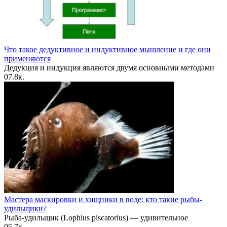
Что такое дедуктивное и индуктивное мышление и где они
применяются
Дедукция и индукция являются двумя основными методами
0
7.8к.
Мастера маскировки и хищники в воде: кто такие рыбы-
удильщики?
Рыба-удильщик (Lophius piscatorius) — удивительное
0
5.7к.