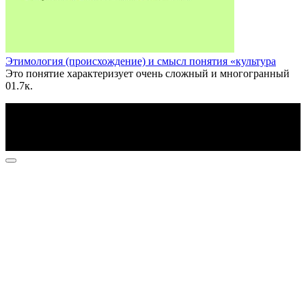
Этимология (происхождение) и смысл понятия «культура
Это понятие характе­ризует очень сложный и многогранный
0
1.7к.
По всем вопросам пишите на почту: info@otvetin.ru
© 2026 Все права защищены. Копирование материалов
допускается только с разрешения правообладателя.