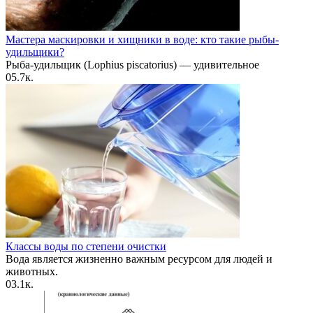
Мастера маскировки и хищники в воде: кто такие рыбы-
удильщики?
Рыба-удильщик (Lophius piscatorius) — удивительное
0
5.7к.
Классы воды по степени очистки
Вода является жизненно важным ресурсом для людей и
животных.
0
3.1к.