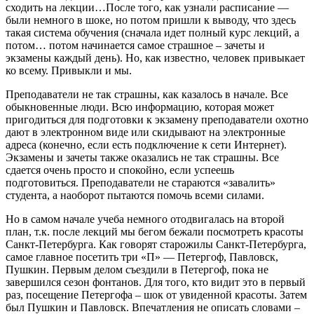
сходить на лекции…После того, как узнали расписание —
были немного в шоке, но потом пришли к выводу, что здесь
такая система обучения (сначала идет полный курс лекций, а
потом… потом начинается самое страшное – зачеты и
экзамены каждый день). Но, как известно, человек привыкает
ко всему. Привыкли и мы.
Преподаватели не так страшны, как казалось в начале. Все
обыкновенные люди. Всю информацию, которая может
пригодиться для подготовки к экзамену преподаватели охотно
дают в электронном виде или скидывают на электронные
адреса (конечно, если есть подключение к сети Интернет).
Экзамены и зачеты также оказались не так страшны. Все
сдается очень просто и спокойно, если успеешь
подготовиться. Преподаватели не стараются «завалить»
студента, а наоборот пытаются помочь всеми силами.
Но в самом начале учеба немного отодвигалась на второй
план, т.к. после лекций мы бегом бежали посмотреть красоты
Санкт-Петербурга. Как говорят старожилы Санкт-Петербурга,
самое главное посетить три «П» — Петергоф, Павловск,
Пушкин. Первым делом съездили в Петергоф, пока не
завершился сезон фонтанов. Для того, кто видит это в первый
раз, посещение Петергофа – шок от увиденной красоты. Затем
был Пушкин и Павловск. Впечатления не описать словами –