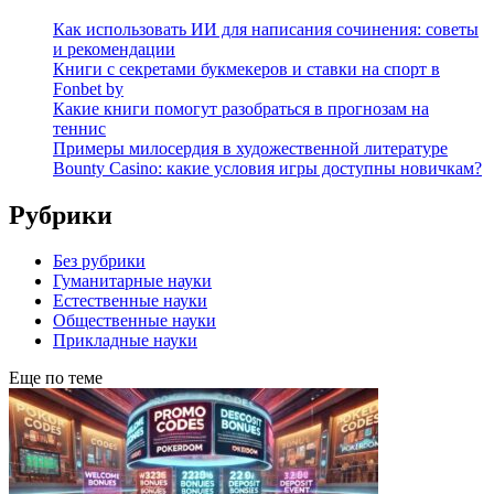
Как использовать ИИ для написания сочинения: советы
и рекомендации
Книги с секретами букмекеров и ставки на спорт в
Fonbet by
Какие книги помогут разобраться в прогнозам на
теннис
Примеры милосердия в художественной литературе
Bounty Casino: какие условия игры доступны новичкам?
Рубрики
Без рубрики
Гуманитарные науки
Естественные науки
Общественные науки
Прикладные науки
Еще по теме