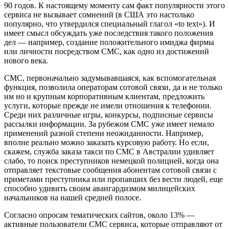
90 годов. К настоящему моменту сам факт популярности этого
сервиса не вызывает сомнений (в США это настолько
популярно, что утвердился специальный глагол «to text»). И
имеет смысл обсуждать уже последствия такого положения
дел — например, создание положительного имиджа фирмы
или личности посредством CMC, как одно из достижений
нового века.
CMC, первоначально задумывавшаяся, как вспомогательная
функция, позволила операторам сотовой связи, да и не только
им но и крупным корпоративным клиентам, предложить
услуги, которые прежде не имели отношения к телефонии.
Среди них различные игры, конкурсы, подписные сервисы
рассылки информации. За рубежом CMC уже имеет немало
применений разной степени неожиданности. Например,
вполне реально можно заказать курсовую работу. Но если,
скажем, служба заказа такси по CMC в Австралии удивляет
слабо, то поиск преступников немецкой полицией, когда она
отправляет текстовые сообщения абонентам сотовой связи с
приметами преступника или пропавших без вести людей, еще
способно удивить своим авангардизмом милицейских
начальников на нашей средней полосе.
Согласно опросам тематических сайтов, около 13% —
активные пользователи CMC сервиса, которые отправляют от