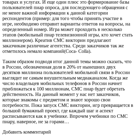
товарах и услугах. И еще один плюс это формирование базы
пользователей пиар опроса, для последующего обращения с
не менее важной информации к данной категории
респондентов (пример: для того чтобы принять участие в
игре, необходимо отправит варианты ответов на вопросы, на
определенный номер. Игра может проходить в несколько
этапов (мобильный пиар телевизионной игры, кто хочет стать
миллионером). Креатив CMC викторин предлагают
заказчикам различные агентства. Среди заказчиков так же
отметилось немало компаний(Соса- Colla).
Таким образом подводя итог данной темы можно сказать, что
в России, обозначенная доля в 20% от нынешних двух
десятков миллиона пользователей мобильной связи в России
выглядит не самым внушительным медиаканалом. Когда же
число владельцев мобильных телефонов в России начнет
приближаться к 100 миллионам, CMC пиар будет обретать
действенность. На данный момент у нас нет заказчиков,
которые знакомы с предметом и знают хорошо свои
потребности. Пока запуск CMC викторин, игр превращается в
большой бумажный проект, где каждый шаг и аспект
расписываются как в учебнике. Впрочем учебники по CMC
пиару, наверное, не за горами…
Добавить комментарий