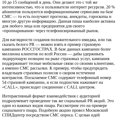
10 до 15 сообщений в день. Они делают это с той же
интенсивностью, что и пользователи интернет ресурсов. 20 %
абонентов пользуются информационными сервисами на базе
CMC — то есть получают прогнозы, анекдоты, гороскопы и
многую другую информацию. Данная пиша наиболее активна
для любого лица или предприятия для своего
«пропиаривания» через телефонизированный рынок.
Для наглядности создания положительного имиджа, или так
сказать белого PR — можно взять в пример страховую
кампанию РОССГОСТРАХ. В базе данных кампании более
миллиона клиентов по всей России — дабы удерживать
лидирующую позицию на рыке страховых услуг, кампания
поддерживает тесные мобильные связи со своими клиентами,
а именно CMC рассылки. К примеру, чтобы предупредить
владельцев страховых полисов о скором истечении
контрактов. Посылаемое CMC содержит телефонный номер
54 страховой кампании, и если подписчик нажимает на
«CALL», происходит соединение с CALL центром.
Интерактивный формат взаимодействия с аудиторией
подразумевает проведение так же социальный PR акций. Это
один из важных видов пиара. Рассмотрим это на примере
социального пиара. Подобную акцию провел Московский
СПИДцентр посредством CMC опроса. С целью идей