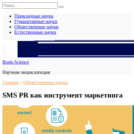
Перейти
Search
к
for:
содержанию
Прикладные науки
Гуманитарные науки
Общественные науки
Естественные науки
Book-Science
Научная энциклопедия
Главная
»
Общественные науки
SMS PR как инструмент маркетинга