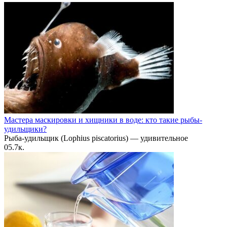
Мастера маскировки и хищники в воде: кто такие рыбы-
удильщики?
Рыба-удильщик (Lophius piscatorius) — удивительное
0
5.7к.