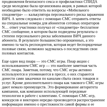
продвижения безопасного секса и профилактики СПИДА
среди молодежи была организована акция, в рамках которой
необходимо было ответить на вопросы «Мобильного
спидометра» — калькулятора персонального риска заражения
ВИЧ. А затем следовало с помощью CMC отправить ответы
на специальные номера для абонентов сотовых операторов
N… ответ участники получал от «спидометра» бесплатное
CMC сообщение, в котором были подведены результаты о
степени персонального риска заболевании ВИЧ данного
абонента. В результате большинство опрошенных, а это
именно та часть респондентов, которая ведет беспорядочные
половые связи, возможно задумалась о последствиях свои
половых контактов.
Еще один вид пиара — это CMC игры. Пиар акции с
использованием CMC игр — это наиболее заметная часть
CMC пиара. Заметная, потому, что CMC игры активно
используются и упоминаются в прессе, о них стараются
донести сами заказчики по каналам сбыта своих товаров и
услуг. Кроме дополнительного пиара как такового CMC игры
дают немало преимуществ. Это формирование авторитета
кампании, как компании использующей передовые
технологии в работе с клиентами. С помощью CMC игр,
конкурсов и викторин нередко производится распространение
информации именно о престижности самой фирмы и ее