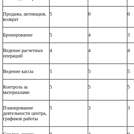
Продажа, активация,
5
0
0
возврат
Бронирование
5
4
3
Ведение расчетных
4
4
4
операций
Ведение кассы
5
5
5
Контроль за
5
5
5
материалами
Планирование
5
3
3
деятельности центра,
графиков работы