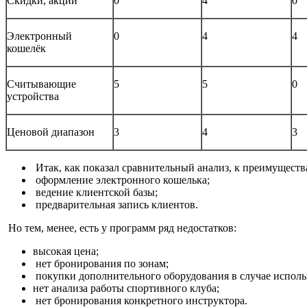
Скидки, акции
0
4
0
Электронный
0
4
4
кошелёк
Считывающие
5
5
0
устройства
Ценовой диапазон
3
4
3
Итак, как показал сравнительный анализ, к преимущест
оформление электронного кошелька;
ведение клиентской базы;
предварительная запись клиентов.
Но тем, менее, есть у программ ряд недостатков:
высокая цена;
нет бронирования по зонам;
покупки дополнительного оборудования в случае использ
нет анализа работы спортивного клуба;
нет бронирования конкретного инструктора.