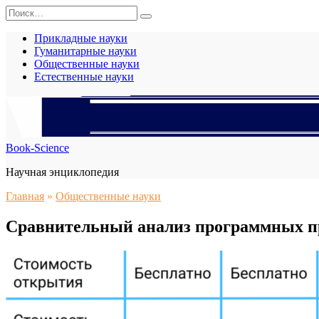
Перейти
Search
к
for:
содержанию
Прикладные науки
Гуманитарные науки
Общественные науки
Естественные науки
Book-Science
Научная энциклопедия
Главная
»
Общественные науки
Сравнительный анализ программных п