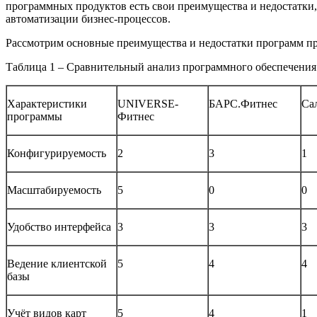
программных продуктов есть свои преимущества и недостатки, 
автоматизации бизнес-процессов.
Рассмотрим основные преимущества и недостатки программ пр
Таблица 1 – Сравнительный анализ программного обеспечения 
Характеристики
UNIVERSE-
БАРС.Фитнес
Са
программы
Фитнес
Конфигурируемость
2
3
1
Масштабируемость
5
0
0
Удобство интерфейса
3
3
3
Ведение клиентской
5
4
4
базы
Учёт видов карт
5
4
1