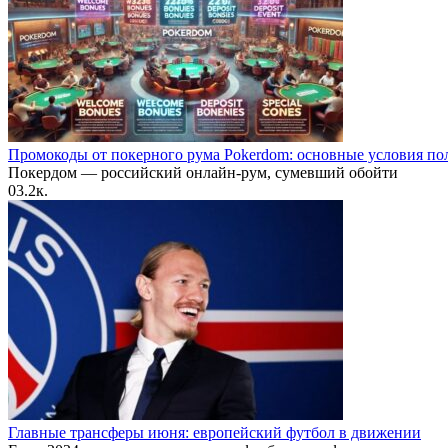
Промокоды от покерного рума Pokerdom: основные условия по
Покердом — российский онлайн-рум, сумевший обойти
0
3.2к.
Главные трансферы июня: европейский футбол в движении