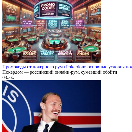
Промокоды от покерного рума Pokerdom: основные условия по
Покердом — российский онлайн-рум, сумевший обойти
0
3.3к.