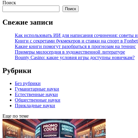
Поиск
Поиск
Свежие записи
Как использовать ИИ для написания сочинения: советы 
Книги с секретами букмекеров и ставки на спорт в Fonbet
Какие книги помогут разобраться в прогнозам на теннис
Примеры милосердия в художественной литературе
Bounty Casino: какие условия игры доступны новичкам?
Рубрики
Без рубрики
Гуманитарные науки
Естественные науки
Общественные науки
Прикладные науки
Еще по теме