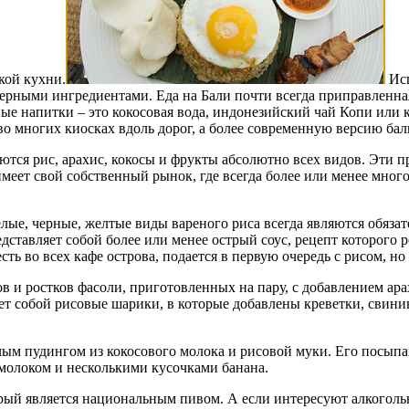
кой кухни.
Исп
ктерными ингредиентами. Еда на Бали почти всегда приправленн
ные напитки – это кокосовая вода, индонезийский чай Копи или
 многих киосках вдоль дорог, а более современную версию бал
тся рис, арахис, кокосы и фрукты абсолютно всех видов. Эти
меет свой собственный рынок, где всегда более или менее много
ые, черные, желтые виды вареного риса всегда являются обязат
дставляет собой более или менее острый соус, рецепт которого
ть во всех кафе острова, подается в первую очередь с рисом, н
 и ростков фасоли, приготовленных на пару, с добавлением арах
ет собой рисовые шарики, в которые добавлены креветки, свини
белым пудингом из кокосового молока и рисовой муки. Его посы
 молоком и несколькими кусочками банана.
торый является национальным пивом. А если интересуют алкоголь