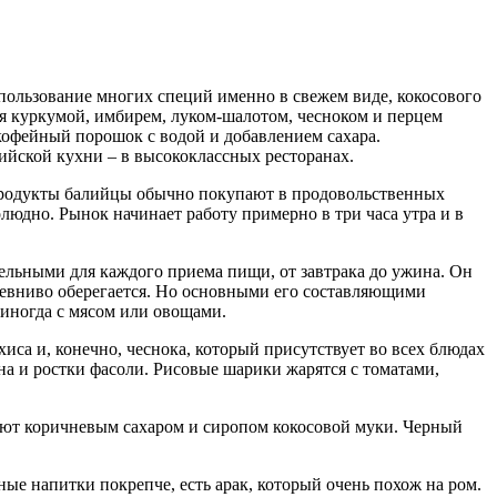
ользование многих специй именно в свежем виде, кокосового
ая куркумой, имбирем, луком-шалотом, чесноком и перцем
 кофейный порошок с водой и добавлением сахара.
ийской кухни – в высококлассных ресторанах.
 продукты балийцы обычно покупают в продовольственных
людно. Рынок начинает работу примерно в три часа утра и в
ельными для каждого приема пищи, от завтрака до ужина. Он
 ревниво оберегается. Но основными его составляющими
о иногда с мясом или овощами.
иса и, конечно, чеснока, который присутствует во всех блюдах
на и ростки фасоли. Рисовые шарики жарятся с томатами,
пают коричневым сахаром и сиропом кокосовой муки. Черный
ные напитки покрепче, есть арак, который очень похож на ром.