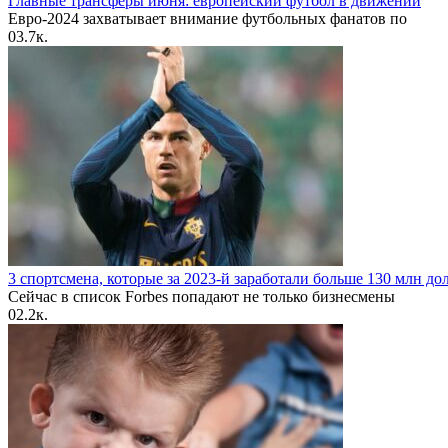
Главные трансферы июня: европейский футбол в движении
Евро-2024 захватывает внимание футбольных фанатов по
0
3.7к.
3 спортсмена, которые за 2023-й заработали больше 130 млн до
Сейчас в список Forbes попадают не только бизнесмены
0
2.2к.