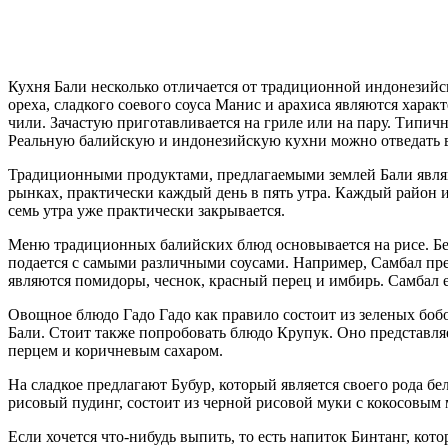
Кухня Бали несколько отличается от традиционной индонезийс
ореха, сладкого соевого соуса Манис и арахиса являются хара
чили. Зачастую приготавливается на гриле или на пару. Типич
Реальную балийскую и индонезийскую кухни можно отведать во
Традиционными продуктами, предлагаемыми землей Бали являю
рынках, практически каждый день в пять утра. Каждый район и
семь утра уже практически закрывается.
Меню традиционных балийских блюд основывается на рисе. Бел
подается с самыми различными соусами. Например, Самбал пре
являются помидоры, чеснок, красный перец и имбирь. Самбал ес
Овощное блюдо Гадо Гадо как правило состоит из зеленых бобов
Бали. Стоит также попробовать блюдо Крупук. Оно представля
перцем и коричневым сахаром.
На сладкое предлагают Бубур, который является своего рода 
рисовый пудинг, состоит из черной рисовой муки с кокосовым
Если хочется что-нибудь выпить, то есть напиток Бинтанг, ко