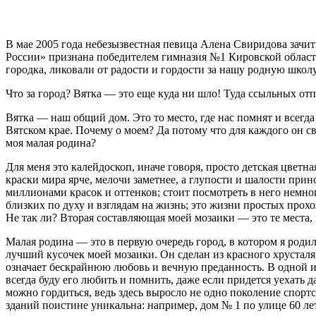
В мае 2005 года небезызвестная певица Алена Свиридова зачи
России» признана победите­лем гимназия №1 Кировской област
городка, ликовали от радости и гордости за нашу родную школу
Что за город? Вятка — это еще куда ни шло! Туда ссыльных о
Вятка — наш общий дом. Это то место, где нас помнят и всегда
Вятском крае. Почему о моем? Да потому что для каждого он с
моя малая родина?
Для меня это калейдоскоп, иначе говоря, просто детская цветна
краски мира ярче, мелочи заметнее, а глупости и шалости прин
миллионами красок и оттенков; стоит пос­мотреть в него немн
близких по духу и взглядам на жизнь; это жизни простых прохо
Не так ли? Вторая составляющая моей мозаики — это те места,
Малая родина — это в первую очередь город, в котором я род
лучший кусочек моей мозаики. Он сделан из красного хрусталя
означает бескрайнюю любовь и вечную преданность. В одной 
всегда буду его любить и помнить, даже если придется уехать 
можно гордиться, ведь здесь выросло не одно поколение спортс
зданий поистине уникальна: например, дом № 1 по улице 60 л