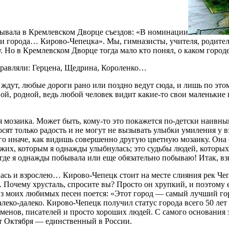
тывала в Кремлев­ском Дворце съездов: «В номинации
и города… Кирово-Чепецка». Мы, гимназисты, учителя, родител
. Но в Кремлевском Дворце тогда мало кто понял, о каком городе
тправляли: Герцена, Щедрина, Короленко…
 ждут, любые дороги рано или поздно ведут сюда, и лишь по это
вой, родной, ведь любой человек видит какие-то свои маленьки
я мозаика. Может быть, кому-то это покажется по-детски наивным,
осят только радость и не могут не вызывать улыбки умиления у в
ого иначе, как видишь совершенно другую цветную мозаику. Она
жих, которым я однажды улыбнулась; это судьбы людей, которых я
 где я однажды побывала или еще обязательно побываю! Итак, в
илась и взрослею… Кирово-Чепецк стоит на месте слияния рек Ч
. Почему хрусталь, спросите вы? Просто он хрупкий, и поэтому 
из моих любимых песен поется: «Этот город — самый лучший г
далеко-далеко. Кирово-Чепецк получил статус города всего 50 л
менов, писателей и просто хороших людей. С самого основания з
ет Октября — единственный в России.