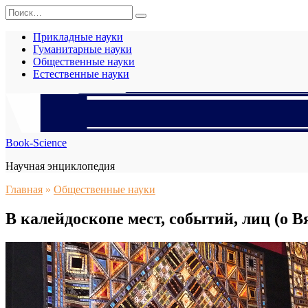
Перейти
Search
к
for:
содержанию
Прикладные науки
Гуманитарные науки
Общественные науки
Естественные науки
Book-Science
Научная энциклопедия
Главная
»
Общественные науки
В калейдоскопе мест, событий, лиц (о В