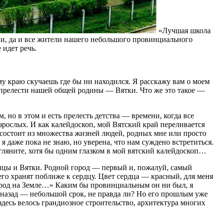
«Лучшая школа
и, да и все жители нашего небольшого провинциального
 идет речь.
му краю скучаешь где бы ни находился. Я расскажу вам о моем
е прелести нашей общей родины — Вятки. Что же это такое —
 но в этом и есть прелесть детства — вре­мени, когда все
зрослых. И как калей­доскоп, мой Вятский край переливается
 состоит из множества жизней людей, родных мне или просто
 даже пока не знаю, но уверена, что нам суждено встре­титься.
згляните, хотя бы одним глазком в мой вятский калейдоскоп…
епцы и Вятки. Родной город — первый и, пожалуй, самый
его хранят поближе к сердцу. Цвет сердца — красный, для меня
ород на Земле…» Каким бы провинциальным он ни был, я
ет назад — небольшой срок, не правда ли? Но его прошлым уже
десь велось грандиозное строитель­ство, архитектура многих