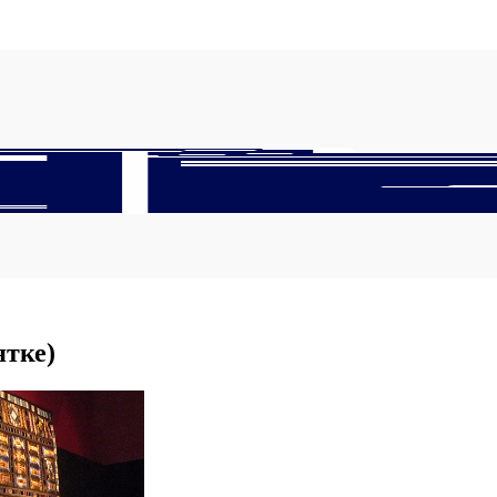
ятке)