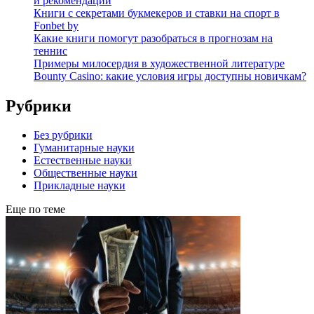
и рекомендации
Книги с секретами букмекеров и ставки на спорт в
Fonbet by
Какие книги помогут разобраться в прогнозам на
теннис
Примеры милосердия в художественной литературе
Bounty Casino: какие условия игры доступны новичкам?
Рубрики
Без рубрики
Гуманитарные науки
Естественные науки
Общественные науки
Прикладные науки
Еще по теме