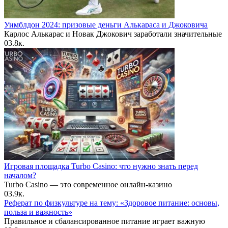
Уимблдон 2024: призовые деньги Алькараса и Джоковича
Карлос Алькарас и Новак Джокович заработали значительные
0
3.8к.
Игровая площадка Turbo Casino: что нужно знать перед
началом?
Turbo Casino — это современное онлайн-казино
0
3.9к.
Реферат по физкультуре на тему: «Здоровое питание: основы,
польза и важность»
Правильное и сбалансированное питание играет важную