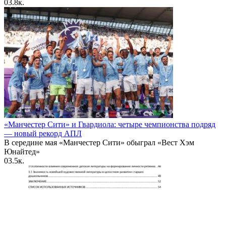
0
3.8к.
«Манчестер Сити» и Гвардиола: четыре чемпионства подряд
— новый рекорд АПЛ
В середине мая «Манчестер Сити» обыграл «Вест Хэм
Юнайтед»
0
3.5к.