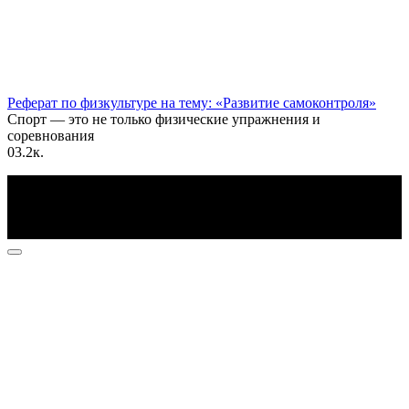
Реферат по физкультуре на тему: «Развитие самоконтроля»
Спорт — это не только физические упражнения и
соревнования
0
3.2к.
По всем вопросам пишите на почту: info@otvetin.ru
© 2026 Все права защищены. Копирование материалов
допускается только с разрешения правообладателя.