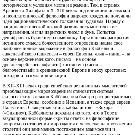
историческим условиям места и времени. Так, в странах
Арабского Халифата в X–XIII веках под влиянием исламской
и неоплатонической философии широкое хождение получили
идеи рационалистического толкования иудаизма. Наряду с
рационалистической школой развивались мистические
направления, магия ивритских чисел и букв. Попытка
дешифровать буквенную символику Торы в целях раскрытия
истинного смысла божественного откровения нашла свое
наиболее полное выражение в философии Каббалы и
ашкеназийского (ашкенази – евреи Европы, язык – идиш – на
основе верхненемецкого, письмо – на основе
древнееврейского алфавита) хасидизма (хасид –
благочестивый) в средневековой Европе в эпоху крестовых
походов и разгула инквизиции.
В XII–XIII веках среди еврейских религиозных мыслителей
преобладающим мировоззрением становится система
философских взглядов Каббалы, она быстро распространилась
в странах Европы, особенно в Испании, а также среди евреев
Палестины. Священная книга каббалистов – «Зохар»
(«Сияние»). Каббалисты исходили из того, что в Торе в
завуалированной форме скрыты ответы на философские
вопросы о сотворении мироздания и человека; на протяжении
столетий они занимались постижением взаимосвязи и
взаимоотношения, Бога и человека, вели умозрительные