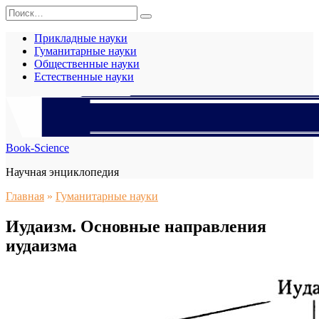
Перейти
Search
к
for:
содержанию
Прикладные науки
Гуманитарные науки
Общественные науки
Естественные науки
Book-Science
Научная энциклопедия
Главная
»
Гуманитарные науки
Иудаизм. Основные направления
иудаизма