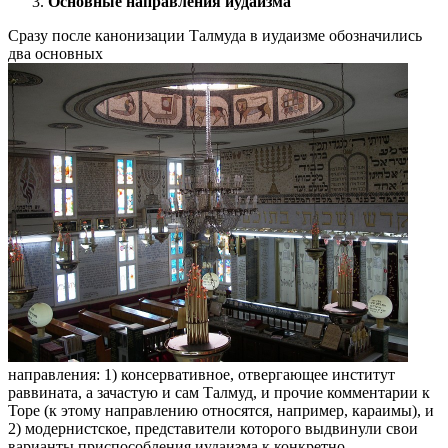
Основные направления иудаизма
Сразу после канонизации Талмуда в иудаизме обозначились
два основных
направления: 1) консервативное, отвергающее институт
раввината, а зачастую и сам Талмуд, и прочие комментарии к
Торе (к этому направлению относятся, например, караимы), и
2) модернистское, представители которого выдвинули свои
варианты приспособления иудаизма к конкретно-