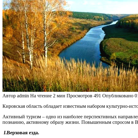
Автор
admin
На чтение
2 мин
Просмотров
491
Опубликовано
0
Кировская область обладает известным набором культурно-исто
Активный туризм – одно из наиболее перспективных направлен
познанию, активному образу жизни. Повышенным спросом в Вя
I
.Верховая езда.