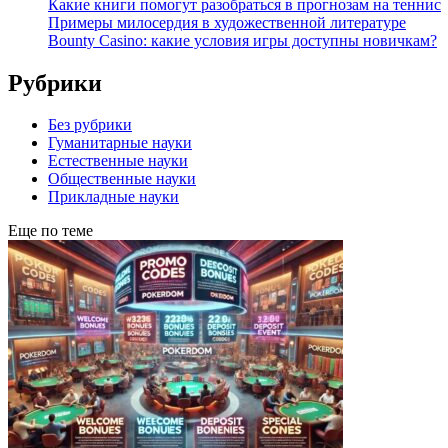
Какие книги помогут разобраться в прогнозам на теннис
Примеры милосердия в художественной литературе
Bounty Casino: какие условия игры доступны новичкам?
Рубрики
Без рубрики
Гуманитарные науки
Естественные науки
Общественные науки
Прикладные науки
Еще по теме