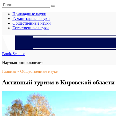
Перейти
Search
к
for:
содержанию
Прикладные науки
Гуманитарные науки
Общественные науки
Естественные науки
Book-Science
Научная энциклопедия
Главная
»
Общественные науки
Активный туризм в Кировской области