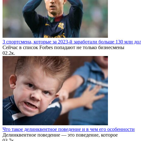
3 спортсмена, которые за 2023-й заработали больше 130 млн до
Сейчас в список Forbes попадают не только бизнесмены
0
2.2к.
Что такое делинквентное поведение и в чем его особенности
Делинквентное поведение — это поведение, которое
0
3.7к.