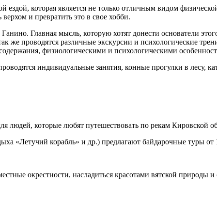
й ездой, которая является не только отличным видом физической
ь верхом и превратить это в свое хобби.
Ганино. Главная мысль, которую хотят донести основатели этог
сь так же проводятся различные экскурсии и психологические тр
х содержания, физиологическими и психологическими особенност
оводятся индивидуальные занятия, конные прогулки в лесу, кат
ля людей, которые любят путешествовать по рекам Кировской об
ыха «Летучий корабль» и др.) предлагают байдарочные туры от 1
естные окрестности, насладиться красотами вятской природы и 