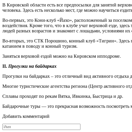
В Кировской области есть все предпосылки для занятий верхово
человека. Здесь есть несколько мест, где можно научиться ездит
Во-первых, это Кони-клуб «Йахо», расположенный за поселком 
воздействия. Кроме того, что в клубе учат верховой езде, зде
людей разных возрастов и знакомит с лошадьми, условиями и
Во-вторых, это СТК Порошино, конный клуб «Тигрин». Здесь пр
катанием в поводу и конный туризм.
Заняться верховой ездой можно на Кировском ипподроме.
II.
Прогулки на байдарках
Прогулки на байдарках – это отличный вид активного отдыха д
Многие туристические агентства региона (Центр активного отд
Сплавы проходят по рекам Вятка, Ивкинка, Быстрица и др.
Байдарочные туры — это прекрасная возможность посмотреть м
Добавить комментарий
Имя
*