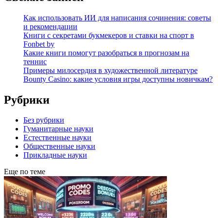
Как использовать ИИ для написания сочинения: советы
и рекомендации
Книги с секретами букмекеров и ставки на спорт в
Fonbet by
Какие книги помогут разобраться в прогнозам на
теннис
Примеры милосердия в художественной литературе
Bounty Casino: какие условия игры доступны новичкам?
Рубрики
Без рубрики
Гуманитарные науки
Естественные науки
Общественные науки
Прикладные науки
Еще по теме