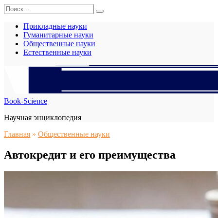
Перейти
Search
к
for:
содержанию
Прикладные науки
Гуманитарные науки
Общественные науки
Естественные науки
Book-Science
Научная энциклопедия
Главная
»
Общественные науки
Автокредит и его преимущества