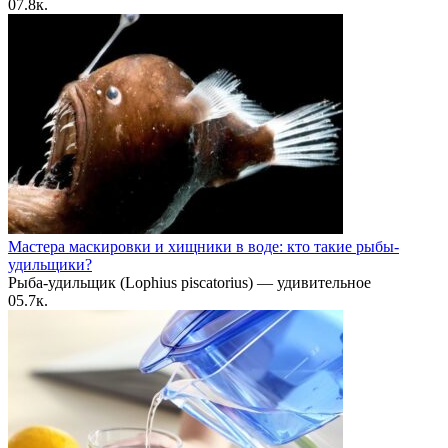
0
7.8к.
Мастера маскировки и хищники в воде: кто такие рыбы-
удильщики?
Рыба-удильщик (Lophius piscatorius) — удивительное
0
5.7к.