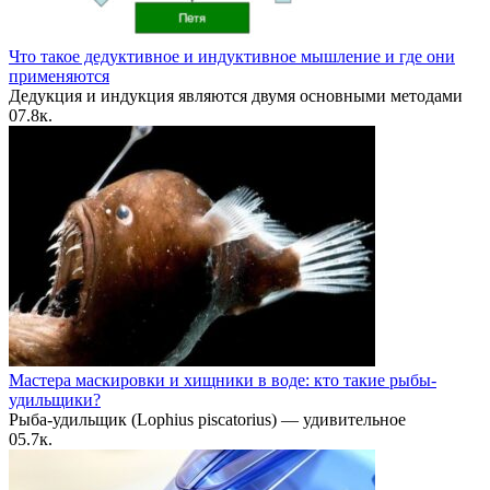
Что такое дедуктивное и индуктивное мышление и где они
применяются
Дедукция и индукция являются двумя основными методами
0
7.8к.
Мастера маскировки и хищники в воде: кто такие рыбы-
удильщики?
Рыба-удильщик (Lophius piscatorius) — удивительное
0
5.7к.