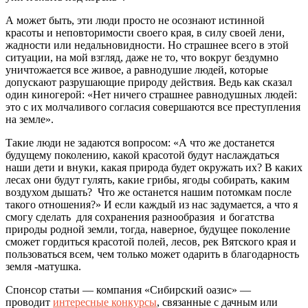
А может быть, эти люди просто не осознают истинной
красоты и неповторимости своего края, в силу своей лени,
жадности или недальновидности. Но страшнее всего в этой
ситуации, на мой взгляд, даже не то, что вокруг бездумно
уничтожается все живое, а равнодушие людей, которые
допускают разрушающие природу действия. Ведь как сказал
один киногерой: «Нет ничего страшнее равнодушных людей:
это с их молчаливого согласия совершаются все преступления
на земле».
Такие люди не задаются вопросом: «А что же достанется
будущему поколению, какой красотой будут наслаждаться
наши дети и внуки, какая природа будет окружать их? В каких
лесах они будут гулять, какие грибы, ягоды собирать, каким
воздухом дышать? Что же останется нашим потомкам после
такого отношения?» И если каждый из нас задумается, а что я
смогу сделать для сохранения разнообразия и богатства
природы родной земли, тогда, наверное, будущее поколение
сможет гордиться красотой полей, лесов, рек Вятского края и
пользоваться всем, чем только может одарить в благодарность
земля -матушка.
Спонсор статьи — компания «Сибирский оазис» —
проводит
интересные конкурсы
, связанные с дачным или