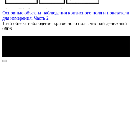
Основные объекты наблюдения кризисного поля и показатели
для измерения. Часть 2
1-ый объект наблюдения кризисного поля: чистый денежный
0
606
По всем вопросам пишите на почту: info@otvetin.ru
© 2026 Все права защищены. Копирование материалов
допускается только с разрешения правообладателя.