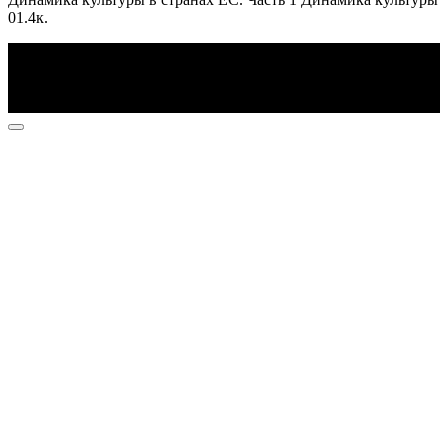
0
1.4к.
По всем вопросам пишите на почту: info@otvetin.ru
© 2026 Все права защищены. Копирование материалов
допускается только с разрешения правообладателя.