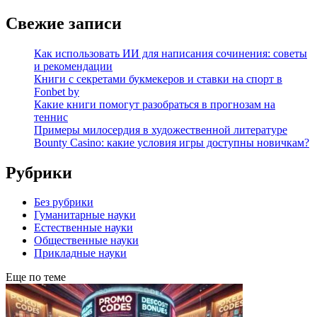
Свежие записи
Как использовать ИИ для написания сочинения: советы
и рекомендации
Книги с секретами букмекеров и ставки на спорт в
Fonbet by
Какие книги помогут разобраться в прогнозам на
теннис
Примеры милосердия в художественной литературе
Bounty Casino: какие условия игры доступны новичкам?
Рубрики
Без рубрики
Гуманитарные науки
Естественные науки
Общественные науки
Прикладные науки
Еще по теме