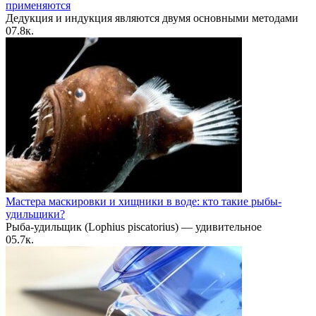
применяются
Дедукция и индукция являются двумя основными методами
0
7.8к.
Мастера маскировки и хищники в воде: кто такие рыбы-
удильщики?
Рыба-удильщик (Lophius piscatorius) — удивительное
0
5.7к.