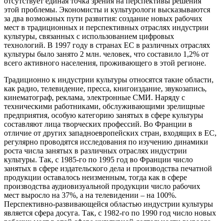
отсутствует единая точка зрения на перспективы решения
этой проблемы. Экономисты и культурологи высказываются
за два возможных пути развития: создание новых рабочих
мест в традиционных и перспективных отраслях индустрии
культуры, связанных с использованием цифровых
технологий. В 1997 году в странах ЕС в различных отраслях
культуры было занято 2 млн. человек, что составило 1,2% от
всего активного населения, проживающего в этой регионе.
Традиционно к индустрии культуры относятся такие области,
как радио, телевидение, пресса, книгоиздание, звукозапись,
кинематограф, реклама, электронные СМИ. Наряду с
техническими работниками, обслуживающими зрелищные
предприятия, особую категорию занятых в сфере культуры
составляют лица творческих профессий. Во Франции в
отличие от других западноевропейских стран, входящих в ЕС,
регулярно проводятся исследования по изучению динамики
роста числа занятых в различных отраслях индустрии
культуры. Так, с 1985-го по 1995 год во Франции число
занятых в сфере издательского дела и производства печатной
продукции оставалось неизменным, тогда как в сфере
производства аудиовизуальной продукции число рабочих
мест выросло на 37%, а на телевидении – на 100%.
Перспективно-развивающейся областью индустрии культуры
является сфера досуга. Так, с 1982-го по 1990 год число новых