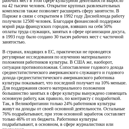
рабочих мест в этой сфере культурной деятельности выросло
на 42 тысячи человек. Открытие крупных развлекательных
комплексов также позволяет расширять сферу занятости. В
Париже в связи с открытием в 1992 году Диснейленда работу
получили 12500 человек. Благодаря финансовой поддержке
мэрий ряда французских городов, взявших на себя 50%
оплаты труда служащих, занятых в сфере организации досуга,
в 1993 году было создано 30 тысяч рабочих мест с частичной
занятостью.
В странах, входящих в ЕС, практически не проводятся
регулярные исследования по изучению материального
положения работников культуры. В США же, наоборот,
ситуация противоположная. Сопоставление годового дохода
среднестатистического американского служащего и годового
дохода среднестатистического американского работника
культуры показывает, что последний получает на 10% меньше.
Для поддержания своего материального положения
большинство занятых в сфере культуры вынуждено совмещать
основную работу, как правило, по контракту с подработкой.
Так, в Великобритании только 24% работников культуры
живут на доходы от своей основной деятельности. Остальные
76% подрабатывают, при этом основной заработок составляет
только 46% от их бюджета. Работники культуры
подрабатывают, в основном, в сфере журналистики или