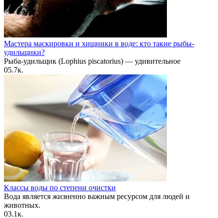
Мастера маскировки и хищники в воде: кто такие рыбы-
удильщики?
Рыба-удильщик (Lophius piscatorius) — удивительное
0
5.7к.
Классы воды по степени очистки
Вода является жизненно важным ресурсом для людей и
животных.
0
3.1к.