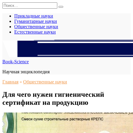
Перейти
Search
к
for:
содержанию
Прикладные науки
Гуманитарные науки
Общественные науки
Естественные науки
Book-Science
Научная энциклопедия
Главная
»
Общественные науки
Для чего нужен гигиенический
сертификат на продукцию