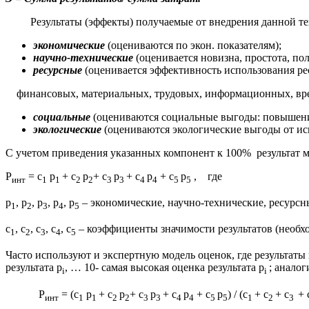
Результаты (эффекты) получаемые от внедрения данной тех
экономические
(оцениваются по экон. показателям);
научно-технические
(оценивается новизна, простота, по
ресурсные
(оценивается эффективность использования 
финансовых, материальных, трудовых, информационных, вр
социальные
(оцениваются социальные выгоды: повышение 
экологические
(оцениваются экологические выгоды от ис
С учетом приведения указанных компонент к 100% результат
Р
= с
р
+ с
р
+ с
р
+ с
р
+ с
р
, где
инт
1
1
2
2
3
3
4
4
5
5
р
, р
, р
, р
, р
– экономические, научно-технические, ресурсны
1
2
3
4
5
с
, с
, с
, с
, с
– коэффициенты значимости результатов (необхо
1
2
3
4
5
Часто используют и экспертную модель оценок, где результаты 
результата p
, … 10- самая высокая оценка результата p
; аналог
i
i
Р
= (с
р
+ с
р
+ с
р
+ с
р
+ с
р
) / (с
+ с
+ с
+ 
инт
1
1
2
2
3
3
4
4
5
5
1
2
3