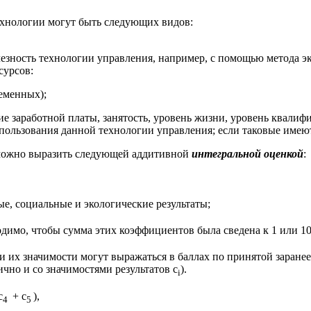
нологии могут быть следующих видов:
лезность технологии управления, например, с помощью метода э
ресурсов:
еменных);
заработной платы, занятость, уровень жизни, уровень квалифик
пользования данной технологии управления; если таковые имеют
 можно выразить следующей аддитивной
интегральной оценкой
:
е, социальные и экологические результаты;
димо, чтобы сумма этих коэффициентов была сведена к 1 или 10
и их значимости могут выражаться в баллах по принятой заранее,
ично и со значимостями результатов c
).
i
с
+ с
),
4
5