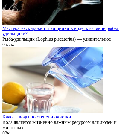
Мастера маскировки и хищники в воде: кто такие рыбы-
удильщики?
Рыба-удильщик (Lophius piscatorius) — удивительное
0
5.7к.
Классы воды по степени очистки
Вода является жизненно важным ресурсом для людей и
животных.
0
3к.