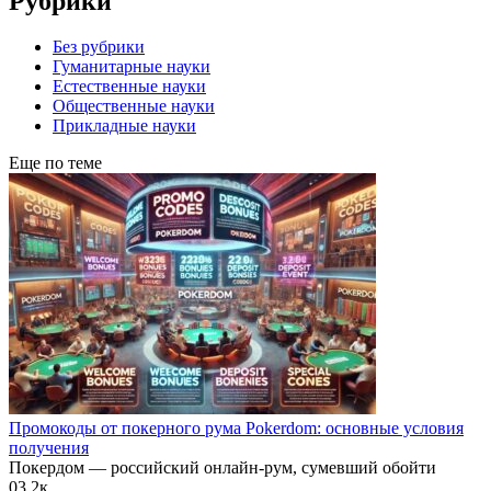
Рубрики
Без рубрики
Гуманитарные науки
Естественные науки
Общественные науки
Прикладные науки
Еще по теме
Промокоды от покерного рума Pokerdom: основные условия
получения
Покердом — российский онлайн-рум, сумевший обойти
0
3.2к.