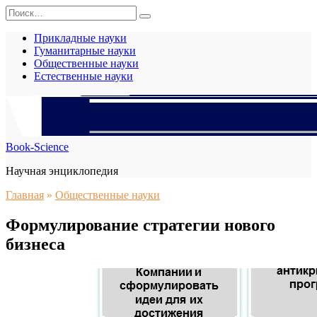
Перейти
Search
к
for:
содержанию
Прикладные науки
Гуманитарные науки
Общественные науки
Естественные науки
Book-Science
Научная энциклопедия
Главная
»
Общественные науки
Формулирование стратегии нового
бизнеса