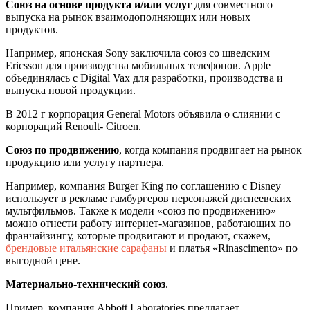
Союз на основе продукта и/или услуг
для совместного
выпуска на рынок взаимодополняющих или новых
продуктов.
Например, японская Sony заключила союз со шведским
Ericsson для производства мобильных телефонов. Apple
объединялась с Digital Vax для разработки, производства и
выпуска новой продукции.
В 2012 г корпорация General Motors объявила о слиянии с
корпораций Renoult- Citroen.
Союз по продвижению
, когда компания продвигает на рынок
продукцию или услугу партнера.
Например, компания Burger King по соглашению с Disney
использует в рекламе гамбургеров персонажей диснеевских
мультфильмов. Также к модели «союз по продвижению»
можно отнести работу интернет-магазинов, работающих по
франчайзингу, которые продвигают и продают, скажем,
брендовые итальянские сарафаны
и платья «R
inascimento»
по
выгодной цене.
Материально-технический союз
.
Пример, компания Abbott Laboratories предлагает