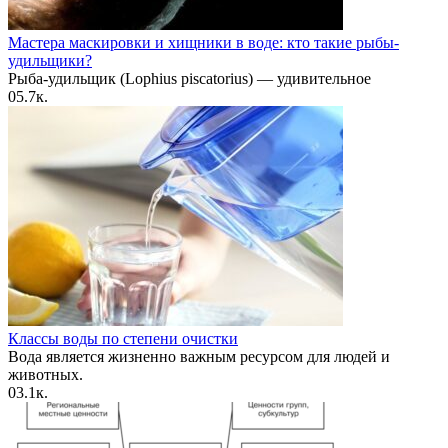
Мастера маскировки и хищники в воде: кто такие рыбы-
удильщики?
Рыба-удильщик (Lophius piscatorius) — удивительное
0
5.7к.
Классы воды по степени очистки
Вода является жизненно важным ресурсом для людей и
животных.
0
3.1к.