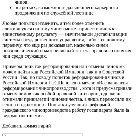
чинов;
в-третьих, возможность дальнейшего карьерного
продви­жения по служебной лестнице.
Любые попытки изменить, а тем более отменить
сложившуюся систему чинов может привести лишь к
единственному результату — значительной дестабилизации
системы государственного управления, либо к ее полному
параличу, что еще раз доказывает, насколько силен
психологический и материальный эффект правового понятия
чин среди служащих.
Примеры попыток реформирования или отмены чинов мы
мо­жем найти как Российской Империи, так и в Советской
России. Так, по поводу попыток реформирования чинов в
Российской Им­перии Л.Е.Шепелев отмечал: «Все варианты
реформирования чиноп­роизводства, , хотя и предусматривали
отмену чинов как особой правовой категории, однако не
отнимали привилегий чиновниче­ства, а лишь переносили их
с чина на должность. Попытки улучшить реформой
гражданского чинопроизводства работу госаппарата были іа
ведомо тщетными».
Добавить комментарий
Имя