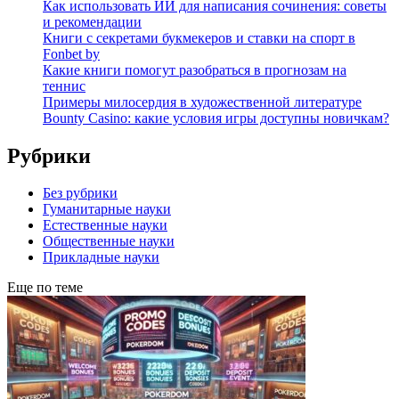
Как использовать ИИ для написания сочинения: советы
и рекомендации
Книги с секретами букмекеров и ставки на спорт в
Fonbet by
Какие книги помогут разобраться в прогнозам на
теннис
Примеры милосердия в художественной литературе
Bounty Casino: какие условия игры доступны новичкам?
Рубрики
Без рубрики
Гуманитарные науки
Естественные науки
Общественные науки
Прикладные науки
Еще по теме