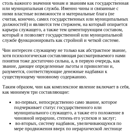
столь важного значения чинам и званиям как государственная
или муниципальная служба. Именно чины и связанные с
ними властные возможности и материальные блага (не
считая, конечно, самих госу­дарственных или муниципальных
должностей) и являются тем стер­жнем, на который опирается
карьера служащего, а также тем цемен­тирующим составом,
который и позволяет государственной или му­ниципальной
службе функционировать как стройной и четкой сис­теме.
Чин интересен служащему не только как абстрактное звание,
хотя психологическая составляющая рассматриваемого нами
понятия тоже достаточно сильна, а, в первую очередь, как
звание, дающее определенные льготы и привилегии и,
разумеется, соответствующие денежные надбавки к
существующему чиновному содержанию.
Таким образом, чин как комплексное явление включает в себя,
как минимум три составляющие:
во-первых, непосредственно само звание, которое
подчер­кивает статус государственного или
муниципального служащего, а также его положение в
чиновной иерархии, степень его успехов и заслуг;
во-вторых, систему надбавок, увеличивающуюся по
мере продвижения вверх по иерархической лестнице