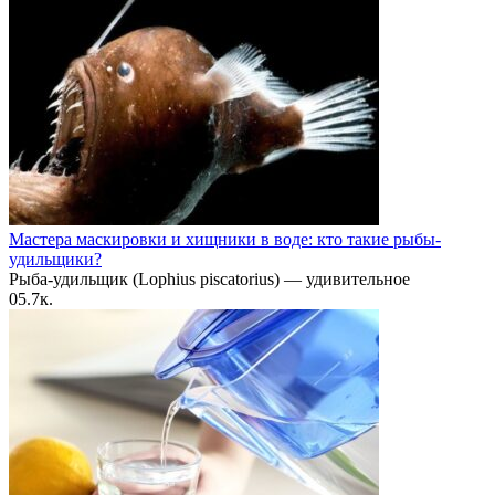
Мастера маскировки и хищники в воде: кто такие рыбы-
удильщики?
Рыба-удильщик (Lophius piscatorius) — удивительное
0
5.7к.