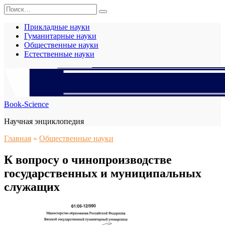
Перейти
Search
к
for:
содержанию
Прикладные науки
Гуманитарные науки
Общественные науки
Естественные науки
Book-Science
Научная энциклопедия
Главная
»
Общественные науки
К вопросу о чинопроизводстве
государственных и муниципальных
служащих