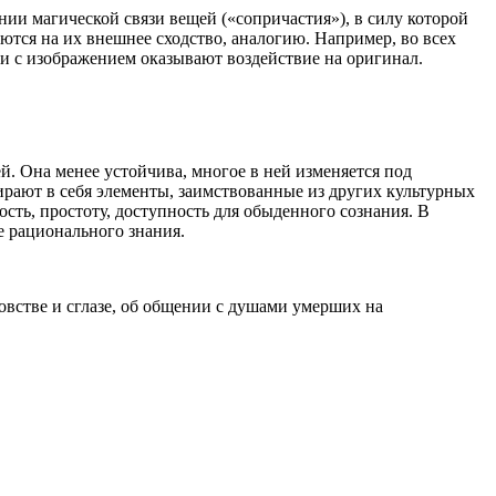
ии маги­ческой связи вещей («сопричастия»), в силу которой
ются на их внешнее сходство, аналогию. Например, во всех
и с изобра­жением оказывают воздействие на оригинал.
 Она менее устой­чива, многое в ней изменяется под
ают в себя элементы, заимство­ванные из других культурных
ость, простоту, доступность для обыденного со­знания. В
 рационального знания.
овстве и сглазе, об общении с душами умерших на