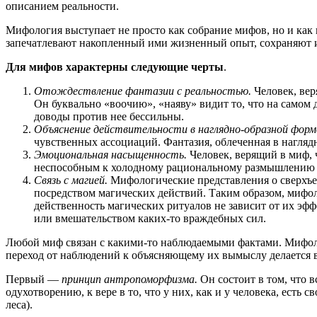
описанием реальности.
Мифология выступает не просто как собрание мифов, но и как
запечатлевают накопленный ими жизненный опыт, сохраняют и 
Для мифов характерны следующие черты
.
Отождествление фантазии с реальностью.
Человек, вер
Он буквально «воочию», «наяву» видит то, что на самом 
доводы против нее бессильны.
Объяснение действительности в наглядно-образной форм
чувственных ассо­циаций. Фантазия, облеченная в нагля
Эмоциональная насыщенность.
Человек, верящий в миф, 
неспособным к холодному рациональному размышлению н
Связь с магией.
Мифологические представления о сверхъес
посредством магических действий. Таким образом, мифол
действенность магических ритуалов не зависит от их эфф
или вмешательством каких-то враждебных сил.
Любой миф связан с какими-то наблюдаемыми фактами. Мифоло
переход от наблюдений к объясняющему их вымыслу делается 
Первый —
принцип антропоморфизма
.
Он состоит в том, что 
одухотворению, к вере в то, что у них, как и у человека, есть 
леса).