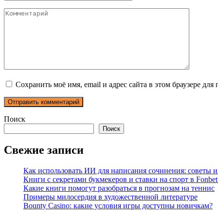
Комментарий
Сохранить моё имя, email и адрес сайта в этом браузере д
Поиск
Поиск
Свежие записи
Как использовать ИИ для написания сочинения: советы 
Книги с секретами букмекеров и ставки на спорт в Fonbet
Какие книги помогут разобраться в прогнозам на теннис
Примеры милосердия в художественной литературе
Bounty Casino: какие условия игры доступны новичкам?