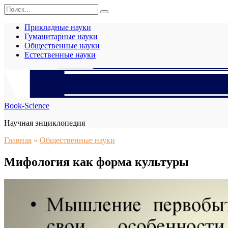
Перейти
Search
к
for:
содержанию
Прикладные науки
Гуманитарные науки
Общественные науки
Естественные науки
Book-Science
Научная энциклопедия
Главная
»
Общественные науки
Мифология как форма культуры