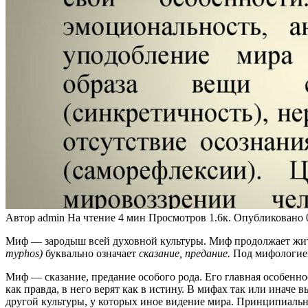
Автор
admin
На чтение
4 мин
Просмотров
1.6к.
Опубликовано
Миф — зародыш всей духовной культуры. Миф продолжает жить 
myphos
)
буквально означает
сказание, пре­дание.
Под мифологией
Миф — сказание, предание особого рода. Его главная особенно
как правда, в него верят как в истину.
В мифах так или иначе в
другой культуры, у которых иное видение мира. Прин­ципиаль