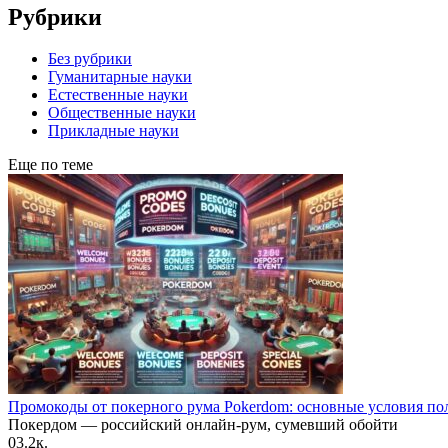
Рубрики
Без рубрики
Гуманитарные науки
Естественные науки
Общественные науки
Прикладные науки
Еще по теме
Промокоды от покерного рума Pokerdom: основные условия по
Покердом — российский онлайн-рум, сумевший обойти
0
3.2к.