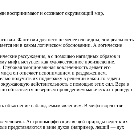
 люди воспринимают и осознают окружающий мир,
тазии. Фан­тазии для него не менее очевидны, чем реальность.
дается ни в каком логи­ческом обосновании. А логические
гические рассуждения, а с помощью наглядных образов и
тому миф выступает как художественное произведение.
 Глубокая эмоциональная во­влеченность делает его
 мифа он отвечает непониманием и раздражением.
целью получить их поддержку в решении какой-то задачи
 окружающую действитель­ность с помощью этих сил. Вера в
обычно объясняется неверным проведением магических процедур
ать объяснение наблюдаемым явлениям.
В мифотворчестве
ию» чело­века. Антропоморфизация вещей природы ведет к
их
рые представляются в виде духов (например, леший — дух