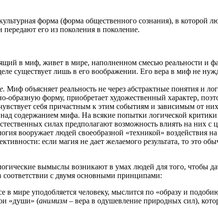
 культурная форма (форма общественного сознания), в кото­рой
передают его из по­коления в поколение.
ящий в миф, живет в мире, наполненном смесью реальности и фан
деле существует лишь в его воображении. Его вера в миф не нуж
е.
Миф объясняет реальность не через абстрактные понятия и ло
дно-образную форму, приобретает художественный характер, поэ
чувствует себя причастным к этим событиям и зависимым от них.
ад содержанием мифа. На всякие попытки логиче­ской критики
тест­венных силах предполагают возможность влиять на них с 
огия вооружает людей свое­образной «техникой» воздействия на
ективности: если магия не дает желае­мого результата, то это 
­гические вымыслы возникают в умах людей для того, чтобы д
в соответствии с двумя основными принципами:
все в мире уподобляется человеку, мыслится по «образу и подоб
свои «души»
(
анимизм
– вера в одушевление природных сил), кото