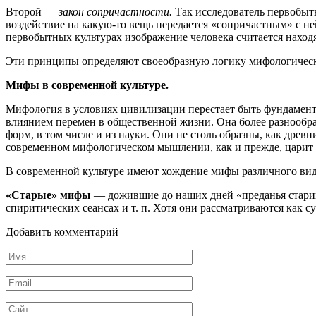
Второй —
закон сопричастности
.
Так исследователь первобытн
воздействие на какую-то вещь передается «сопричастным» с н
пер­вобытных культурах изображение человека считается наход
Эти принципы определяют своеобразную логику мифологичес
Мифы в современной культуре.
Мифология в условиях цивилизации перестает быть фундаментом
влиянием перемен в общественной жизни. Она более разнообр
форм, в том числе и из науки. Они не столь образны, как древн
современном мифологическом мышлении, как и прежде, царит 
В современной культуре имеют хождение мифы различного вид
«Старые» мифы
— дожившие до наших дней «преданья старины
спиритических сеансах и т. п. Хотя они рассматриваются как су
Добавить комментарий
Имя
*
Email
*
Сайт