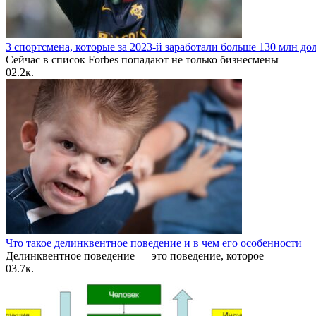
3 спортсмена, которые за 2023-й заработали больше 130 млн до
Сейчас в список Forbes попадают не только бизнесмены
0
2.2к.
Что такое делинквентное поведение и в чем его особенности
Делинквентное поведение — это поведение, которое
0
3.7к.