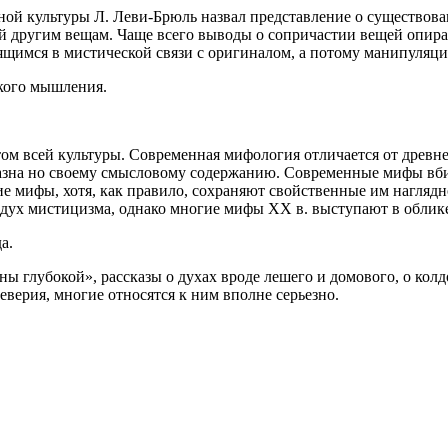
ой культуры Л. Леви-Брюль назвал представление о существован
ей другим вещам. Чаще всего выводы о сопричастии вещей опира
ящимся в мистической связи с оригиналом, а потому манипуляци
кого мышления.
 всей культуры. Современная мифология отличается от древней.
азна но своему смысловому содержанию. Современные мифы вбир
ие мифы, хотя, как правило, сохраняют свой­ственные им наглядн
дух мистицизма, однако многие мифы XX в. выступают в облике
а.
 глубокой», рассказы о духах вроде лешего и домового, о колд
еверия, многие относятся к ним вполне серьезно.