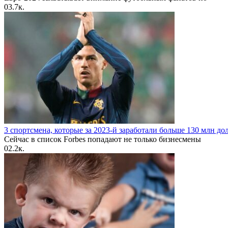
0
3.7к.
3 спортсмена, которые за 2023-й заработали больше 130 млн до
Сейчас в список Forbes попадают не только бизнесмены
0
2.2к.