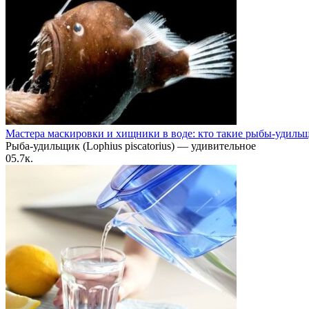
Мастера маскировки и хищники в воде: кто такие рыбы-удиль
Рыба-удильщик (Lophius piscatorius) — удивительное
0
5.7к.