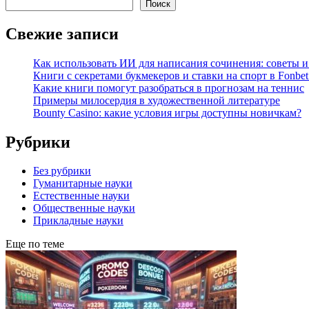
Поиск
Свежие записи
Как использовать ИИ для написания сочинения: советы 
Книги с секретами букмекеров и ставки на спорт в Fonbet
Какие книги помогут разобраться в прогнозам на теннис
Примеры милосердия в художественной литературе
Bounty Casino: какие условия игры доступны новичкам?
Рубрики
Без рубрики
Гуманитарные науки
Естественные науки
Общественные науки
Прикладные науки
Еще по теме