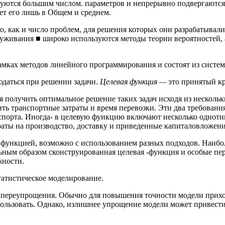
изуются большим числом. параметров и непрерывно подвергаютс
ет его лишь в Общем и среднем.
, как и число проблем, для решения которых они разрабатывалис
луживания ■ широко используются методы теории вероятностей,
мках методов линейного программирования и состоят из систе
даться при решении задачи.
Целевая функция —
это принятый к
 получить оптимальное решение таких задач исходя из нескольк
ть транспортные затраты и время перевозки. Эти два требования
нспорта. Иногда- в целевую функцию включают несколько однот
аты на производство, доставку и приведенные капиталовложени
 функцией, возможно с использованием разных подходов. Наибо
ьным образом сконструированная целевая -функция и особые пе
жности.
татистическое моделирование.
.переупрощения. Обычно для повышения точности модели прихо
ользовать. Однако, излишнее упрощение модели может привести к