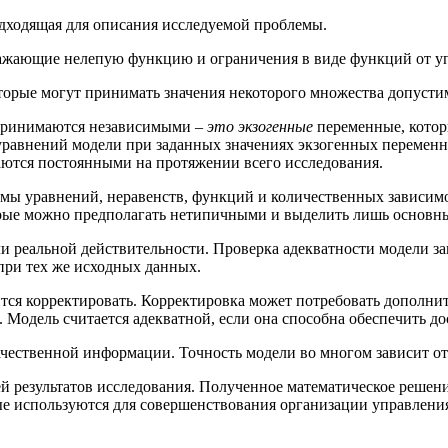
одходящая для описания исследуемой проблемы.
ражающие нелепую функцию и ограничения в виде функций от у
торые могут принимать значения некоторого множества допуст
принимаются независимыми –
это экзогенные
переменные, кото
 уравнений модели при заданных значениях экзогенных перемен
ются постоянными на протяжении всего исследования.
емы уравнений, неравенств, функций и количественных зависим
орые можно предполагать нетипичными и выделить лишь основн
ли реальной действительности. Проверка адекватности модели з
при тех же исходных данных.
дится корректировать. Корректировка может потребовать дополн
 Модель считается адекватной, если она способна обеспечить д
чественной информации. Точность модели во многом зависит от
ей результатов исследования. Полученное математическое реше
ые используются для совершенствования организации управлени