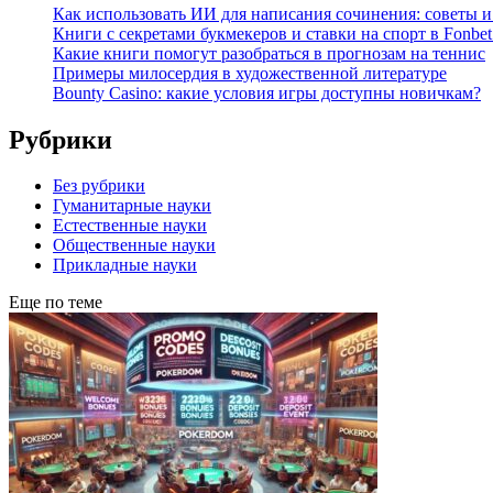
Как использовать ИИ для написания сочинения: советы 
Книги с секретами букмекеров и ставки на спорт в Fonbet
Какие книги помогут разобраться в прогнозам на теннис
Примеры милосердия в художественной литературе
Bounty Casino: какие условия игры доступны новичкам?
Рубрики
Без рубрики
Гуманитарные науки
Естественные науки
Общественные науки
Прикладные науки
Еще по теме