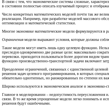
В связи с тем, что экономические системы сложные, характер
в состоянии полностью описать изучаемый процесс и отобража
Число конкретных математических моделей почти так же велико
реализации. Например, при разработке моделей массового обс
оптимизации и математической статистики.
Многие экономике математические модели формулируются в ра
Ограничения
модели выражают условия, которые должны соблю
Такие модели могут иметь лишь одну целевую функцию. Нельзя
преследуя одновременно две разные цели: максимально сократи
перевозки. приходится пользоваться более дорогим видом тра
функцию производственно-транспортной задачи включают затр
Преодоление ограничений, связанных с единственной целевой
решения задач целевого программирования, в которых специал
обязательно однотипных, но ранжированных по степени их ва
Широко используются в экономическом анализе и экономико-с
Главное в моделировании – недопустимость
переусл
ожнения и
связи. В то же время упрощенные модели легко понимать и исп
решения будут ошибочными.