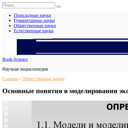
Перейти
Search
к
for:
содержанию
Прикладные науки
Гуманитарные науки
Общественные науки
Естественные науки
Book-Science
Научная энциклопедия
Главная
»
Общественные науки
Основные понятия в моделировании эк