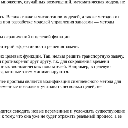
я множеству, случайных возмущений, математическая модель не
ь. Велико так­же и число типов моделей, а также методов их
 а при разработке моделей управления запасами — методы
мы ограничений и целевой функции.
ритерий эффективности решения задачи.
их целевых функций. Так, нельзя решить транспортную задачу,
 противоречат друг другу, т.к. для сокращения времени
ипных экономических показателей. Например, в целевую
я, которые затем минимизируются.
лее простым является модификация симплексного метода для
ременные позволяют учитывать несколько целей, не
дится свводить новые переменные и усложнять существующие
 тому, что она уже не будет отражать реальный процесс, а ее