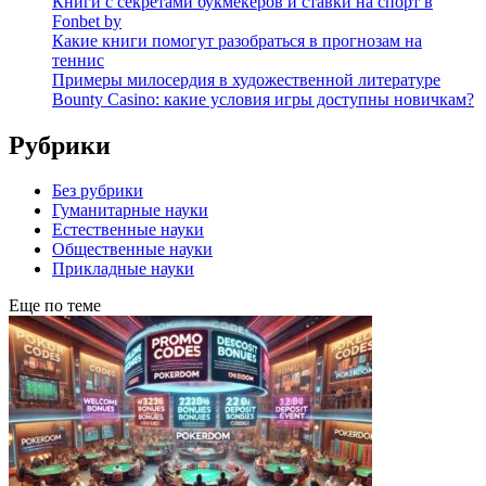
Книги с секретами букмекеров и ставки на спорт в
Fonbet by
Какие книги помогут разобраться в прогнозам на
теннис
Примеры милосердия в художественной литературе
Bounty Casino: какие условия игры доступны новичкам?
Рубрики
Без рубрики
Гуманитарные науки
Естественные науки
Общественные науки
Прикладные науки
Еще по теме