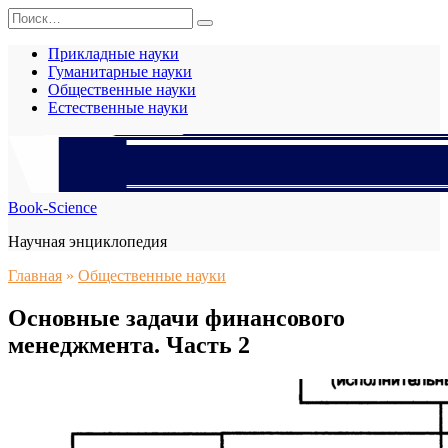
Перейти
Search
к
for:
содержанию
Прикладные науки
Гуманитарные науки
Общественные науки
Естественные науки
Book-Science
Научная энциклопедия
Главная
»
Общественные науки
Основные задачи финансового
менеджмента. Часть 2