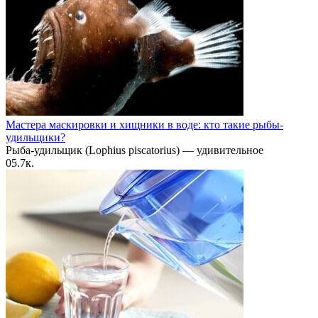
Мастера маскировки и хищники в воде: кто такие рыбы-
удильщики?
Рыба-удильщик (Lophius piscatorius) — удивительное
0
5.7к.