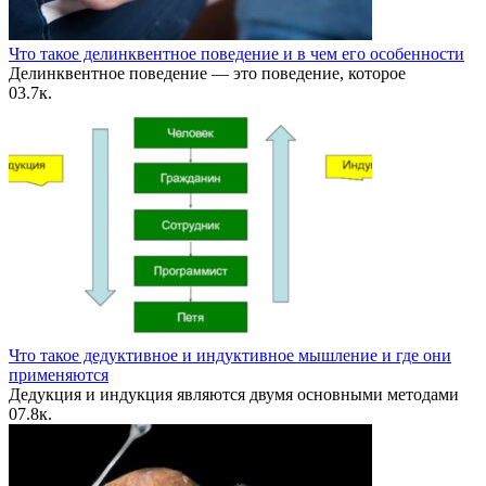
Что такое делинквентное поведение и в чем его особенности
Делинквентное поведение — это поведение, которое
0
3.7к.
Что такое дедуктивное и индуктивное мышление и где они
применяются
Дедукция и индукция являются двумя основными методами
0
7.8к.