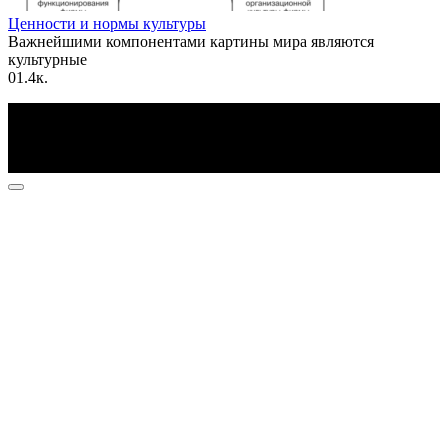
Ценности и нормы культуры
Важнейшими компонентами картины мира являются
культурные
0
1.4к.
По всем вопросам пишите на почту: info@otvetin.ru
© 2026 Все права защищены. Копирование материалов
допускается только с разрешения правообладателя.