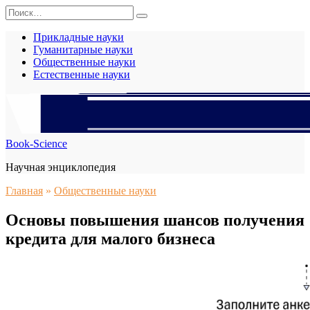
Перейти
Search
к
for:
содержанию
Прикладные науки
Гуманитарные науки
Общественные науки
Естественные науки
Book-Science
Научная энциклопедия
Главная
»
Общественные науки
Основы повышения шансов получения
кредита для малого бизнеса