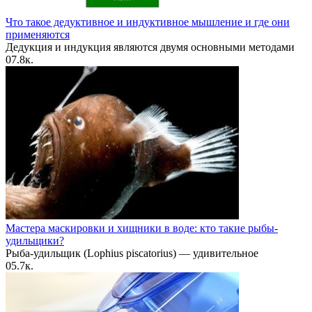
Что такое дедуктивное и индуктивное мышление и где они
применяются
Дедукция и индукция являются двумя основными методами
0
7.8к.
Мастера маскировки и хищники в воде: кто такие рыбы-
удильщики?
Рыба-удильщик (Lophius piscatorius) — удивительное
0
5.7к.