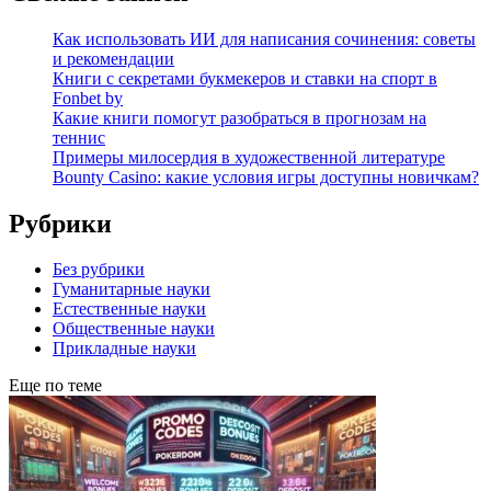
Как использовать ИИ для написания сочинения: советы
и рекомендации
Книги с секретами букмекеров и ставки на спорт в
Fonbet by
Какие книги помогут разобраться в прогнозам на
теннис
Примеры милосердия в художественной литературе
Bounty Casino: какие условия игры доступны новичкам?
Рубрики
Без рубрики
Гуманитарные науки
Естественные науки
Общественные науки
Прикладные науки
Еще по теме