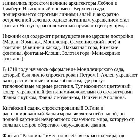
занимались проектом великие архитекторы Леблон и
Ламберт. Изысканный орнамент Верхнего сада
подчеркивается строгими линиями аллей и аккуратно
остриженной зеленью, однако истинным украшением стал
фонтан Нептуна, расположенный прямо по центру пруда.
Нижний сад содержит преимущественно царские постройки
(Марли, Эрмитаж, Монплезир, Самсониевский грот) и
фонтаны (Львиный каскад, Шахматная гора, Римские
фонтаны, фонтаны-Клоши, Золотая гора, Менажерные
фонтаны).
В 1718 году началось оформление Монплезирского сада,
который был лично спроектирован Петром I. Аллеи украшают
вазы, расписанные синим кобальтом, где растут
теплолюбивые мирные растения. Тут находится цветочный
ковер, украшенный фонтанами-колоколами со скульптурами
Фавна с кубком, Фавна с козленком, Психеи и Аполлона.
Китайский садик, спроектированный Э.Гана и
распланированный Бальтазаром, является небольшой, но
полной картиной невероятного сказочного мира, которую от
сильных ветров оберегают окружающие здания.
Фонтан “Раковина” вместил в себя все красоты мира, где