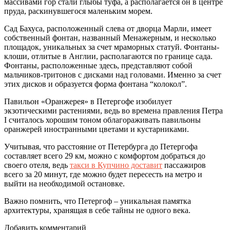
массивами гор стали глыбы туфа, а располагается он в центре
пруда, раскинувшегося маленьким морем.
Сад Бахуса, расположенный слева от дворца Марли, имеет
собственный фонтан, названный Менажерным, и несколько
площадок, уникальных за счет мраморных статуй. Фонтаны-
клоши, отлитые в Англии, располагаются по границе сада.
Фонтаны, расположенные здесь, представляют собой
мальчиков-тритонов с дисками над головами. Именно за счет
этих дисков и образуется форма фонтана “колокол”.
Павильон «Оранжерея» в Петергофе изобилует
экзотическими растениями, ведь во времена правления Петра
I считалось хорошим тоном облагораживать павильоны
оранжерей иностранными цветами и кустарниками.
Учитывая, что расстояние от Петербурга до Петергофа
составляет всего 29 км, можно с комфортом добраться до
своего отеля, ведь
такси в Купчино доставит
пассажиров
всего за 20 минут, где можно будет пересесть на метро и
выйти на необходимой остановке.
Важно помнить, что Петергоф – уникальная памятка
архитектуры, хранящая в себе тайны не одного века.
Добавить комментарий