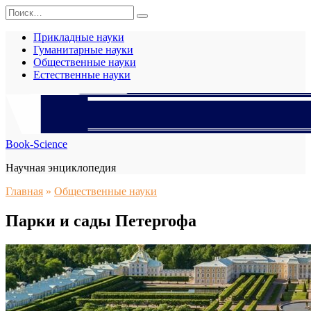
Перейти
Search
к
for:
содержанию
Прикладные науки
Гуманитарные науки
Общественные науки
Естественные науки
Book-Science
Научная энциклопедия
Главная
»
Общественные науки
Парки и сады Петергофа