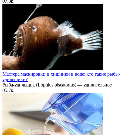
0
7.8к.
Мастера маскировки и хищники в воде: кто такие рыбы-
удильщики?
Рыба-удильщик (Lophius piscatorius) — удивительное
0
5.7к.