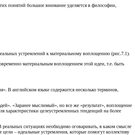
этих понятий большое внимание уделяется в философии,
еальных устремлений к материальному воплощению (рис.7.1).
овременно материальным воплощением этой идеи, т.е. быть
я». В английском языке содержится несколько терминов,
юдей». «Заранее мыслимый», но все же «результат», воплощение
. Для характеристики целеустремленных тенденций на более
 реальных ситуациях необходимо оговаривать, в каком смысле
е цели – идеальные устремления, которые помогут коллективу