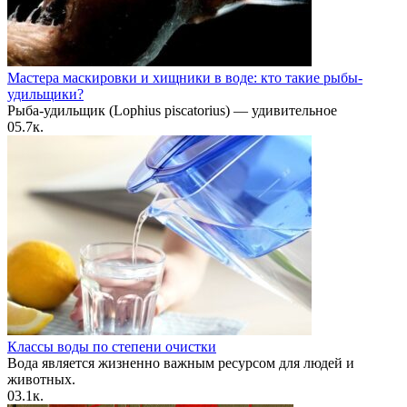
Мастера маскировки и хищники в воде: кто такие рыбы-
удильщики?
Рыба-удильщик (Lophius piscatorius) — удивительное
0
5.7к.
Классы воды по степени очистки
Вода является жизненно важным ресурсом для людей и
животных.
0
3.1к.