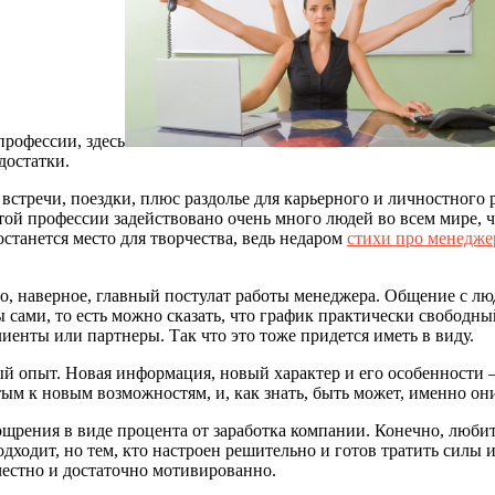
профессии, здесь
достатки.
встречи, поездки, плюс раздолье для карьерного и личностного
 этой профессии задействовано очень много людей во всем мире,
останется место для творчества, ведь недаром
стихи про менедже
о, наверное, главный постулат работы менеджера. Общение с лю
 сами, то есть можно сказать, что график практически свободный
иенты или партнеры. Так что это тоже придется иметь в виду.
й опыт. Новая информация, новый характер и его особенности – 
ым к новым возможностям, и, как знать, быть может, именно они
рения в виде процента от заработка компании. Конечно, любит
подходит, но тем, кто настроен решительно и готов тратить силы 
честно и достаточно мотивированно.