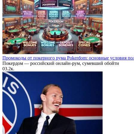
Промокоды от покерного рума Pokerdom: основные условия по
Покердом — российский онлайн-рум, сумевший обойти
0
3.2к.