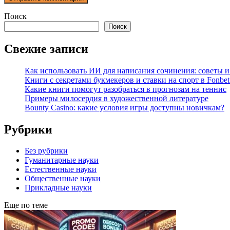
Поиск
Поиск
Свежие записи
Как использовать ИИ для написания сочинения: советы 
Книги с секретами букмекеров и ставки на спорт в Fonbet
Какие книги помогут разобраться в прогнозам на теннис
Примеры милосердия в художественной литературе
Bounty Casino: какие условия игры доступны новичкам?
Рубрики
Без рубрики
Гуманитарные науки
Естественные науки
Общественные науки
Прикладные науки
Еще по теме