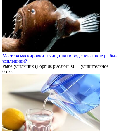
Мастера маскировки и хищники в воде: кто такие рыбы-
удильщики?
Рыба-удильщик (Lophius piscatorius) — удивительное
0
5.7к.