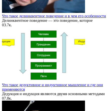
Что такое делинквентное поведение и в чем его особенности
Делинквентное поведение — это поведение, которое
0
3.7к.
Что такое дедуктивное и индуктивное мышление и где они
применяются
Дедукция и индукция являются двумя основными методами
0
7.8к.