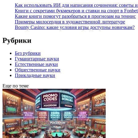
Как использовать ИИ для написания сочинения: советы 
Книги с секретами букмекеров и ставки на спорт в Fonbet
Какие книги помогут разобраться в прогнозам на теннис
Примеры милосердия в художественной литературе
Bounty Casino: какие условия игры доступны новичкам?
Рубрики
Без рубрики
Гуманитарные науки
Естественные науки
Общественные науки
Прикладные науки
Еще по теме