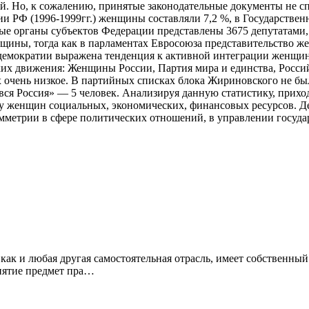
. Но, к сожалению, принятые законодательные документы не с
и РФ (1996-1999гг.) женщины составляли 7,2 %, в Государственн
ые органы субъектов Федерации представлены 3675 депутатами,
щины, тогда как в парламентах Евросоюза представительство жен
демократии выражена тенденция к активной интеграции женщин 
ских движения: Женщины России, Партия мира и единства, Росс
ах очень низкое. В партийных списках блока Жириновского не б
ся Россия» — 5 человек. Анализируя данную статистику, прихо
 у женщин социальных, экономических, финансовых ресурсов. Д
мметрии в сфере политических отношений, в управлении госуда
как и любая другая самостоятельная отрасль, имеет собственный
нятие предмет пра…