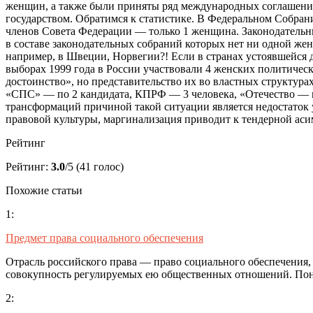
женщин, а также были приняты ряд международных соглашений
государством. Обратимся к статистике. В Федеральном Собрани
членов Совета Федерации — только 1 женщина. Законодательн
в составе законодательных собраний которых нет ни одной жен
например, в Швеции, Норвегии?! Если в странах устоявшейся 
выборах 1999 года в России участвовали 4 женских политиче
достоинство», но представительство их во властных структур
«СПС» — по 2 кандидата, КПРФ — 3 человека, «Отечество — в
трансформаций причиной такой ситуации является недостаток
правовой культуры, маргинализация приводит к тендерной аси
Рейтинг
Рейтинг:
3.0
/5 (41 голос)
Похожие статьи
1:
Предмет права социального обеспечения
Отрасль российского права — право социального обеспечения, 
совокупность регулируемых ею общественных отношений. По
2: