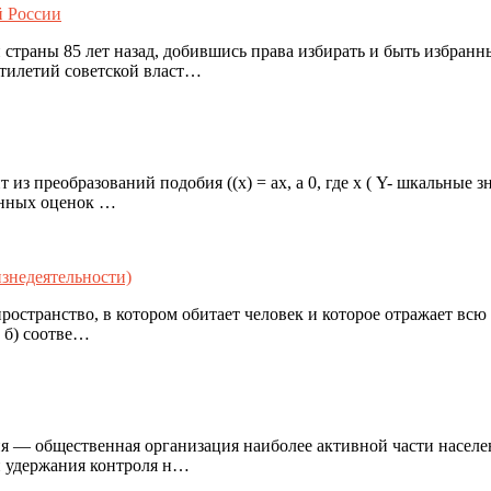
й России
траны 85 лет назад, добившись права избирать и быть избранн
тилетий советской власт…
из преобразований подобия ((х) = ах, а 0, где х ( Y- шкальные 
енных оценок …
знедеятельности)
остранство, в котором обитает человек и которое отражает всю
; б) соотве…
я — общественная организация наиболее активной части населе
и удержания контроля н…