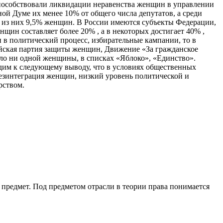
пособствовали ликвидации неравенства женщин в управлении
ой Думе их менее 10% от общего числа депутатов, а среди
 из них 9,5% женщин. В России имеются субъекты Федерации,
щин составляет более 20% , а в некоторых достигает 40% ,
в политический процесс, избирательные кампании, то в
ийская партия защиты женщин, Движение «За гражданское
ыло ни одной женщины, в списках «Яблоко», «Единство».
дим к следующему выводу, что в условиях общественных
езинтеграция женщин, низкий уровень политической и
рством.
 предмет. Под предметом отрасли в теории права понимается