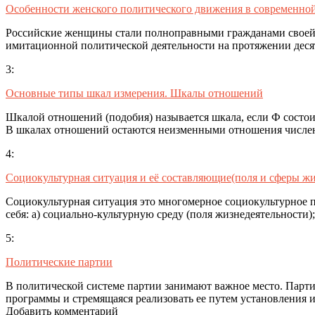
Особенности женского политического движения в современно
Российские женщины стали полноправными гражданами своей с
имитационной политической деятельности на протяжении деся
3:
Основные типы шкал измерения. Шкалы отношений
Шкалой отношений (подобия) называется шкала, если Ф состоит 
В шкалах отношений остаются неизменными отношения числ
4:
Социокультурная ситуация и её составляющие(поля и сферы жи
Социокультурная ситуация это многомерное социокультурное пр
себя: а) социально-культурную среду (поля жизнедеятельности)
5:
Политические партии
В политической системе партии занимают важное место. Парти
программы и стремящаяся реализовать ее путем установления 
Добавить комментарий