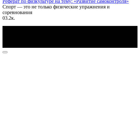
Реферат по физкультуре на тему: «Развитие самоконтроля»
Спорт — это не только физические упражнения и
соревнования
0
3.2к.
По всем вопросам пишите на почту: info@otvetin.ru
© 2026 Все права защищены. Копирование материалов
допускается только с разрешения правообладателя.