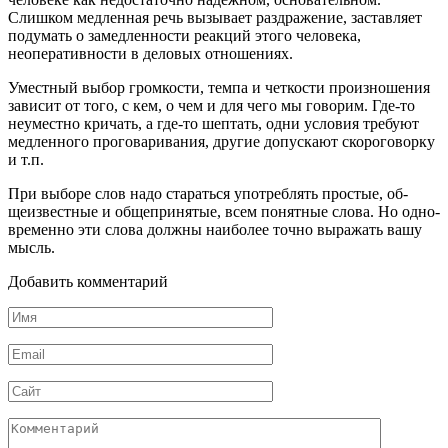
Слишком медленная речь вызывает раздра­жение, заставляет
подумать о замедленности реакций этого человека,
неоперативности в деловых отношениях.
Уместный выбор громкости, темпа и четкости произно­шения
зависит от того, с кем, о чем и для чего мы говорим. Где-то
неуместно кричать, а где-то шептать, одни условия требуют
медленного проговаривания, другие допускают ско­роговорку
и т.п.
При выборе слов надо стараться употреблять простые, об­
щеизвестные и общепринятые, всем понятные слова. Но одно­
временно эти слова должны наиболее точно выражать вашу
мысль.
Добавить комментарий
Имя
*
Email
*
Сайт
Комментарий