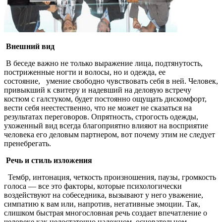
Внешний вид
В беседе важно не только выражение лица, подтянутость,
постриженные ногти и волосы, но и одежда, ее
состояние,
умение свободно чувствовать себя в ней. Человек,
при­выкший к свитеру и надевший на деловую встречу
костюм с галстуком, будет постоянно ощущать дискомфорт,
вести себя неестественно, что не может не сказаться на
результатах переговоров. Опрятность, строгость одежды,
ухоженный вид всегда благоприятно влияют на восприятие
человека его деловым партнером, вот почему этим не следует
пренебрегать.
Речь и стиль изложения
Тембр, интонация, четкость произношения, паузы, громкость
голоса — все это факторы, которые психологически
воздействуют на собеседника, вы­зывают у него уважение,
симпатию к вам или, напротив, не­гативные эмоции. Так,
слишком быстрая многословная речь создает впечатление о
человеке как недостаточно надежном, основательном.