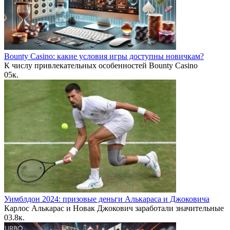
Bounty Casino: какие условия игры доступны новичкам?
К числу привлекательных особенностей Bounty Casino
0
5к.
Уимблдон 2024: призовые деньги Алькараса и Джоковича
Карлос Алькарас и Новак Джокович заработали значительные
0
3.8к.